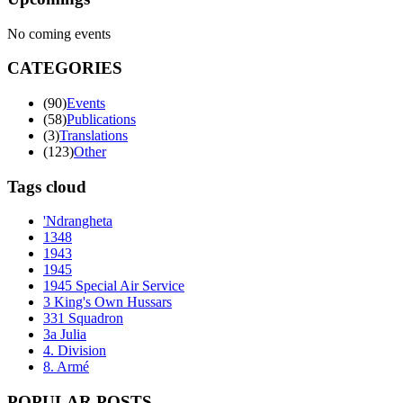
No coming events
CATEGORIES
(90)
Events
(58)
Publications
(3)
Translations
(123)
Other
Tags cloud
'Ndrangheta
1348
1943
1945
1945 Special Air Service
3 King's Own Hussars
331 Squadron
3a Julia
4. Division
8. Armé
POPULAR POSTS