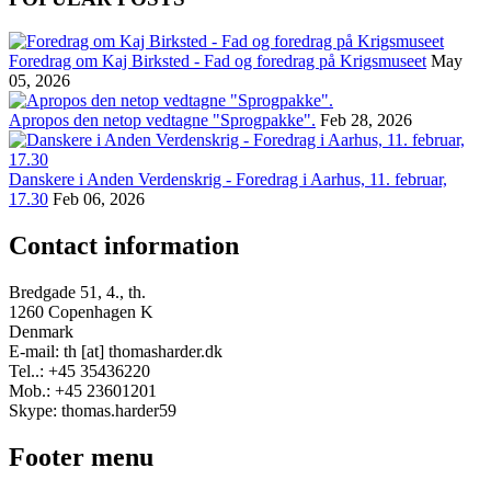
Foredrag om Kaj Birksted - Fad og foredrag på Krigsmuseet
May
05, 2026
Apropos den netop vedtagne "Sprogpakke".
Feb 28, 2026
Danskere i Anden Verdenskrig - Foredrag i Aarhus, 11. februar,
17.30
Feb 06, 2026
Contact information
Bredgade 51, 4., th.
1260 Copenhagen K
Denmark
E-mail: th [at] thomasharder.dk
Tel..: +45 35436220
Mob.: +45 23601201
Skype: thomas.harder59
Footer menu