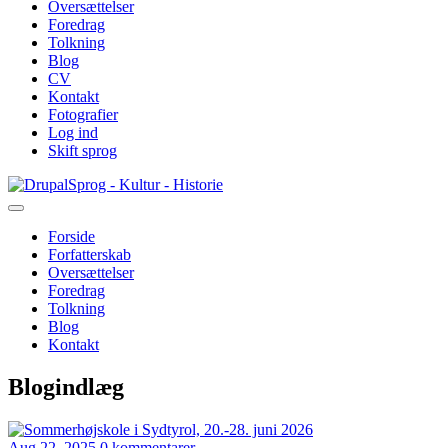
Oversættelser
Foredrag
Tolkning
Blog
CV
Kontakt
Fotografier
Log ind
Skift sprog
Gå
Sprog - Kultur - Historie
til
hovedindhold
Forside
Forfatterskab
Primær
Oversættelser
navigation
Foredrag
Tolkning
Blog
Kontakt
Blogindlæg
Aug 22, 2025
0 kommentarer