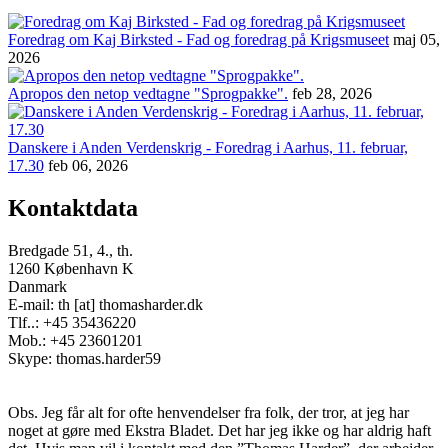
Foredrag om Kaj Birksted - Fad og foredrag på Krigsmuseet
maj 05,
2026
Apropos den netop vedtagne "Sprogpakke".
feb 28, 2026
Danskere i Anden Verdenskrig - Foredrag i Aarhus, 11. februar,
17.30
feb 06, 2026
Kontaktdata
Bredgade 51, 4., th.
1260 København K
Danmark
E-mail: th [at] thomasharder.dk
Tlf..: +45 35436220
Mob.: +45 23601201
Skype: thomas.harder59
Obs. Jeg får alt for ofte henvendelser fra folk, der tror, at jeg har
noget at gøre med Ekstra Bladet. Det har jeg ikke og har aldrig haft