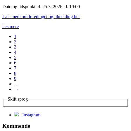
Dato og tidspunkt: d. 25.3. 2026 kl. 19:00
Læs mere om foredraget og tilmelding her
læs mere
1
2
3
4
5
6
7
8
9
…
→
Skift sprog
Instagram
Kommende