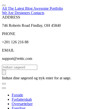
All The Latest
Blog
Awesome
Portfolio
We Are Designers
Contacts
ADDRESS
746 Roberts Road Findlay, OH 45840
PHONE
+201 126 216 88
EMAIL
support@rettic.com
Søg
Indtast dine søgeord og tryk enter for at søge.
Forside
Forfatterskab
Oversættelser
Foredrag