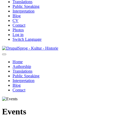
Translations
Public Speaking
Interpretation
Blog
CV
Contact
Photos
Log in
Switch Language
Skip
Sprog - Kultur - Historie
to
main
Home
content
Authorship
Primær
Translations
navigation
Public Speaking
Interpretation
Blog
Contact
Events