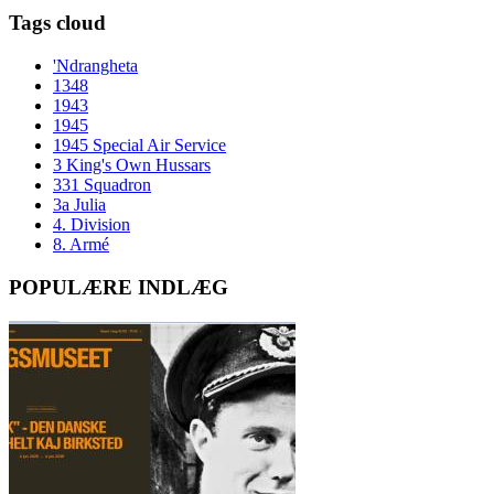
Tags cloud
'Ndrangheta
1348
1943
1945
1945 Special Air Service
3 King's Own Hussars
331 Squadron
3a Julia
4. Division
8. Armé
POPULÆRE INDLÆG