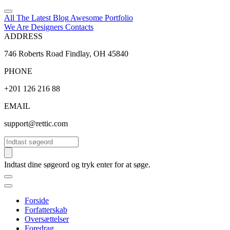
All The Latest
Blog
Awesome
Portfolio
We Are Designers
Contacts
ADDRESS
746 Roberts Road Findlay, OH 45840
PHONE
+201 126 216 88
EMAIL
support@rettic.com
Søg
Indtast dine søgeord og tryk enter for at søge.
Forside
Forfatterskab
Oversættelser
Foredrag