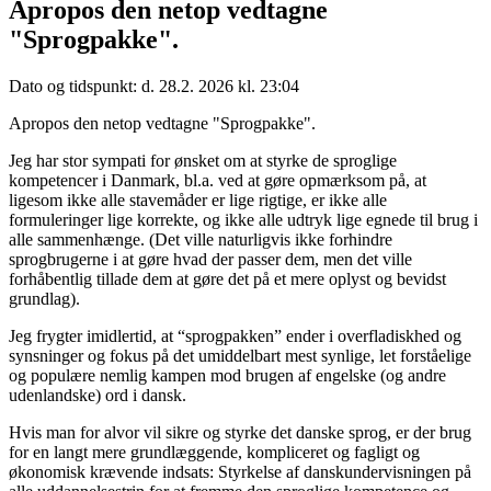
Apropos den netop vedtagne
"Sprogpakke".
Dato og tidspunkt: d. 28.2. 2026 kl. 23:04
Apropos den netop vedtagne "Sprogpakke".
Jeg har stor sympati for ønsket om at styrke de sproglige
kompetencer i Danmark, bl.a. ved at gøre opmærksom på, at
ligesom ikke alle stavemåder er lige rigtige, er ikke alle
formuleringer lige korrekte, og ikke alle udtryk lige egnede til brug i
alle sammenhænge. (Det ville naturligvis ikke forhindre
sprogbrugerne i at gøre hvad der passer dem, men det ville
forhåbentlig tillade dem at gøre det på et mere oplyst og bevidst
grundlag).
Jeg frygter imidlertid, at “sprogpakken” ender i overfladiskhed og
synsninger og fokus på det umiddelbart mest synlige, let forståelige
og populære nemlig kampen mod brugen af engelske (og andre
udenlandske) ord i dansk.
Hvis man for alvor vil sikre og styrke det danske sprog, er der brug
for en langt mere grundlæggende, kompliceret og fagligt og
økonomisk krævende indsats: Styrkelse af danskundervisningen på