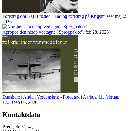
Foredrag om Kaj Birksted - Fad og foredrag på Krigsmuseet
maj 05,
2026
Apropos den netop vedtagne "Sprogpakke".
feb 28, 2026
Danskere i Anden Verdenskrig - Foredrag i Aarhus, 11. februar,
17.30
feb 06, 2026
Kontaktdata
Bredgade 51, 4., th.