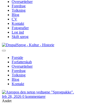
Oversættelser
Foredrag
Tolkning
Blog
CV
Kontakt
Fotografier
Log ind
Skift sprog
Gå
Sprog - Kultur - Historie
til
hovedindhold
Forside
Forfatterskab
Primær
Oversættelser
navigation
Foredrag
Tolkning
Blog
Kontakt
feb 28, 2026
0 kommentarer
Andet