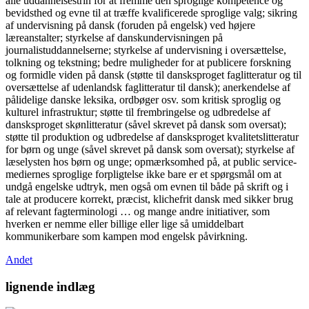
alle uddannelsestrin for at fremme den sproglige kompetence og
bevidsthed og evne til at træffe kvalificerede sproglige valg; sikring
af undervisning på dansk (foruden på engelsk) ved højere
læreanstalter; styrkelse af danskundervisningen på
journalistuddannelserne; styrkelse af undervisning i oversættelse,
tolkning og tekstning; bedre muligheder for at publicere forskning
og formidle viden på dansk (støtte til dansksproget faglitteratur og til
oversættelse af udenlandsk faglitteratur til dansk); anerkendelse af
pålidelige danske leksika, ordbøger osv. som kritisk sproglig og
kulturel infrastruktur; støtte til frembringelse og udbredelse af
dansksproget skønlitteratur (såvel skrevet på dansk som oversat);
støtte til produktion og udbredelse af dansksproget kvalitetslitteratur
for børn og unge (såvel skrevet på dansk som oversat); styrkelse af
læselysten hos børn og unge; opmærksomhed på, at public service-
mediernes sproglige forpligtelse ikke bare er et spørgsmål om at
undgå engelske udtryk, men også om evnen til både på skrift og i
tale at producere korrekt, præcist, klichefrit dansk med sikker brug
af relevant fagterminologi … og mange andre initiativer, som
hverken er nemme eller billige eller lige så umiddelbart
kommunikerbare som kampen mod engelsk påvirkning.
Andet
lignende indlæg