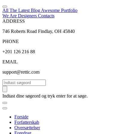
All The Latest
Blog
Awesome
Portfolio
We Are Designers
Contacts
ADDRESS
746 Roberts Road Findlay, OH 45840
PHONE
+201 126 216 88
EMAIL
support@rettic.com
Søg
Indtast dine søgeord og tryk enter for at søge.
Forside
Forfatterskab
Oversættelser
Foredrag