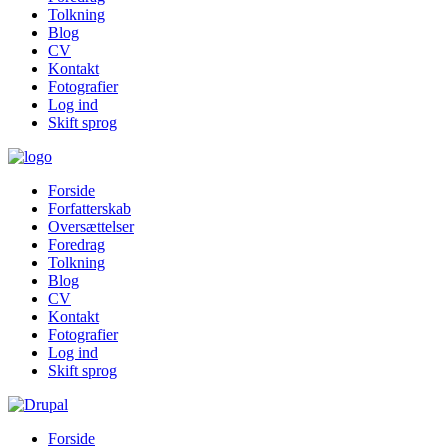
Tolkning
Blog
CV
Kontakt
Fotografier
Log ind
Skift sprog
Forside
Forfatterskab
Oversættelser
Foredrag
Tolkning
Blog
CV
Kontakt
Fotografier
Log ind
Skift sprog
Forside