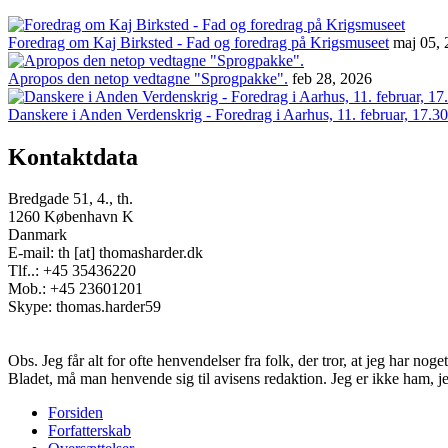
Foredrag om Kaj Birksted - Fad og foredrag på Krigsmuseet
maj 05,
Apropos den netop vedtagne "Sprogpakke".
feb 28, 2026
Danskere i Anden Verdenskrig - Foredrag i Aarhus, 11. februar, 17.30
Kontaktdata
Bredgade 51, 4., th.
1260 København K
Danmark
E-mail: th [at] thomasharder.dk
Tlf..: +45 35436220
Mob.: +45 23601201
Skype: thomas.harder59
Obs. Jeg får alt for ofte henvendelser fra folk, der tror, at jeg har n
Bladet, må man henvende sig til avisens redaktion. Jeg er ikke ham, j
Forsiden
Forfatterskab
Footer