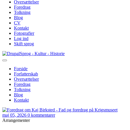
Oversættelser
Foredrag
Tolkning
Blog
CV
Kontakt
Fotografier
Log ind
Skift sprog
Gå
Sprog - Kultur - Historie
til
hovedindhold
Forside
Forfatterskab
Primær
Oversættelser
navigation
Foredrag
Tolkning
Blog
Kontakt
maj 05, 2026
0 kommentarer
Arrangementer