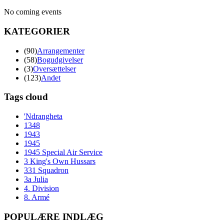
No coming events
KATEGORIER
(90)
Arrangementer
(58)
Bogudgivelser
(3)
Oversættelser
(123)
Andet
Tags cloud
'Ndrangheta
1348
1943
1945
1945 Special Air Service
3 King's Own Hussars
331 Squadron
3a Julia
4. Division
8. Armé
POPULÆRE INDLÆG