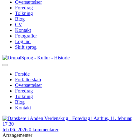
Oversættelser
Foredrag
Tolkning
Blog
CV
Kontakt
Fotografier
Log ind
Skift sprog
Gå
Sprog - Kultur - Historie
til
hovedindhold
Forside
Forfatterskab
Primær
Oversættelser
navigation
Foredrag
Tolkning
Blog
Kontakt
feb 06, 2026
0 kommentarer
Arrangementer