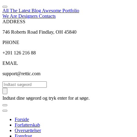
All The Latest
Blog
Awesome
Portfolio
We Are Designers
Contacts
ADDRESS
746 Roberts Road Findlay, OH 45840
PHONE
+201 126 216 88
EMAIL
support@rettic.com
Søg
Indtast dine søgeord og tryk enter for at søge.
Forside
Forfatterskab
Oversættelser
Foredrag