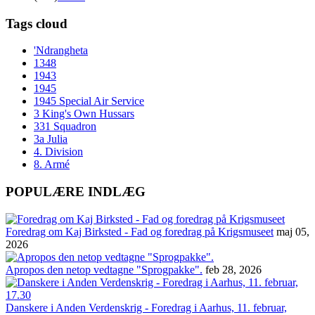
Tags cloud
'Ndrangheta
1348
1943
1945
1945 Special Air Service
3 King's Own Hussars
331 Squadron
3a Julia
4. Division
8. Armé
POPULÆRE INDLÆG
Foredrag om Kaj Birksted - Fad og foredrag på Krigsmuseet
maj 05,
2026
Apropos den netop vedtagne "Sprogpakke".
feb 28, 2026
Danskere i Anden Verdenskrig - Foredrag i Aarhus, 11. februar,