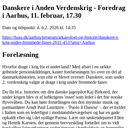
Danskere i Anden Verdenskrig - Foredrag
i Aarhus, 11. februar, 17.30
Dato og tidspunkt: d. 6.2. 2026 kl. 14:35
https://fuau.dk/aarhus/program/arkaeologi-og-historie/danskere-i-
krig-under-fremmede-faner-2611-453?area=Aarhus
Forelæsning
Hvorfor drage i krig for et andet land? Med afsæt i en række
gribende personskildringer, kaster forelæsningen lys over en del af
danmarkshistorien, som ofte er blevet overset: Danskere, som under
2. verdenskrig valgte at drage i krig under fremmede faner.
Du får bl.a. historien om den danske jagerpilot Kaj Birksted, der
under krigen blev et af luftkrigens 'esser' som leder i det frie norske
flyvevåben. Du kan høre fortællingen om den mystiske munk og
partisanfører Arndt Paul Lauritzen – 'Paolo il Danese' – der er hyldet
i Italien som en lederfigur i modstandsbevægelsen og har en gade
opkaldt efter sig i det sydlige Parma. Lære om søskendeparret Ellen
og Henrik Karsten, der gennem brevveskling fortæller om to vidt
forskellige krigserfaringer under tjeneste i henholdsvis en hemmelig