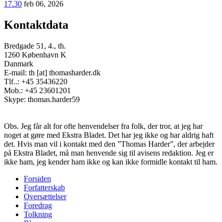
17.30
feb 06, 2026
Kontaktdata
Bredgade 51, 4., th.
1260 København K
Danmark
E-mail: th [at] thomasharder.dk
Tlf..: +45 35436220
Mob.: +45 23601201
Skype: thomas.harder59
Obs. Jeg får alt for ofte henvendelser fra folk, der tror, at jeg har
noget at gøre med Ekstra Bladet. Det har jeg ikke og har aldrig haft
det. Hvis man vil i kontakt med den ”Thomas Harder”, der arbejder
på Ekstra Bladet, må man henvende sig til avisens redaktion. Jeg er
ikke ham, jeg kender ham ikke og kan ikke formidle kontakt til ham.
Forsiden
Forfatterskab
Footer
Oversættelser
menu
Foredrag
Tolkning