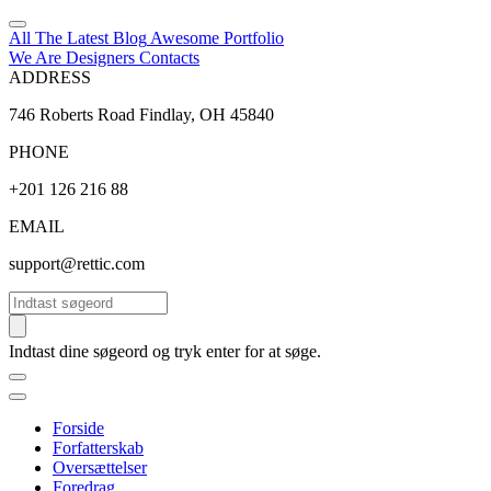
All The Latest
Blog
Awesome
Portfolio
We Are Designers
Contacts
ADDRESS
746 Roberts Road Findlay, OH 45840
PHONE
+201 126 216 88
EMAIL
support@rettic.com
Søg
Indtast dine søgeord og tryk enter for at søge.
Forside
Forfatterskab
Oversættelser
Foredrag