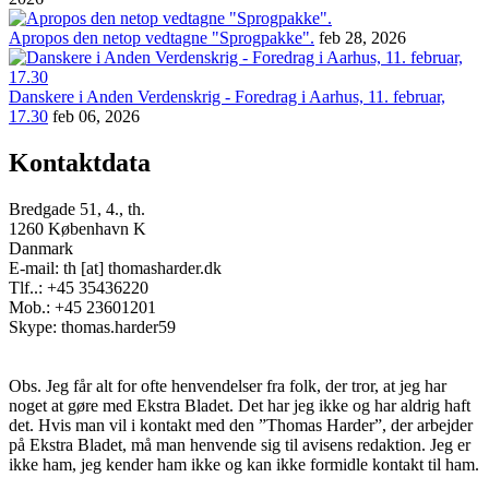
Apropos den netop vedtagne "Sprogpakke".
feb 28, 2026
Danskere i Anden Verdenskrig - Foredrag i Aarhus, 11. februar,
17.30
feb 06, 2026
Kontaktdata
Bredgade 51, 4., th.
1260 København K
Danmark
E-mail: th [at] thomasharder.dk
Tlf..: +45 35436220
Mob.: +45 23601201
Skype: thomas.harder59
Obs. Jeg får alt for ofte henvendelser fra folk, der tror, at jeg har
noget at gøre med Ekstra Bladet. Det har jeg ikke og har aldrig haft
det. Hvis man vil i kontakt med den ”Thomas Harder”, der arbejder
på Ekstra Bladet, må man henvende sig til avisens redaktion. Jeg er
ikke ham, jeg kender ham ikke og kan ikke formidle kontakt til ham.