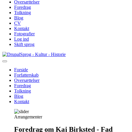
Oversættelser
Foredrag
Tolkning
Blog
CV
Kontakt
Fotografier
Log ind
Skift sprog
Gå
Sprog - Kultur - Historie
til
hovedindhold
Forside
Forfatterskab
Primær
Oversættelser
navigation
Foredrag
Tolkning
Blog
Kontakt
Arrangementer
Foredrag om Kaj Birksted - Fad