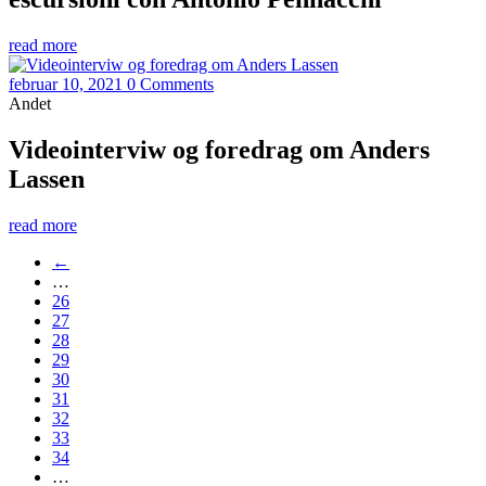
read more
februar 10, 2021
0 Comments
Andet
Videointerviw og foredrag om Anders
Lassen
read more
←
…
26
27
28
29
30
31
32
33
34
…