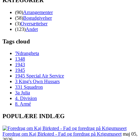
KATEGORIER
(90)
Arrangementer
(58)
Bogudgivelser
(3)
Oversættelser
(123)
Andet
Tags cloud
'Ndrangheta
1348
1943
1945
1945 Special Air Service
3 King's Own Hussars
331 Squadron
3a Julia
4. Division
8. Armé
POPULÆRE INDLÆG
Foredrag om Kaj Birksted - Fad og foredrag på Krigsmuseet
maj 05,
2026