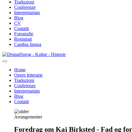
Traduzioni
Conferenze
Interpretariato
Blog
CV
Contatti
Fotografie
Registrati
Cambia lingua
Salta
Sprog - Kultur - Historie
al
contenuto
Home
principale
Opere letterarie
Primær
Traduzioni
navigation
Conferenze
Interpretariato
Blog
Contatti
Arrangementer
Foredrag om Kaj Birksted - Fad og fo