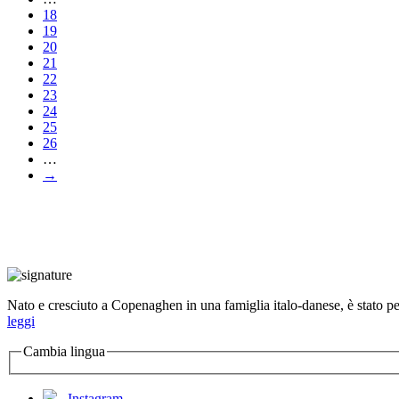
18
19
20
21
22
23
24
25
26
…
→
Nato e cresciuto a Copenaghen in una famiglia italo-danese, è stato per 
leggi
Cambia lingua
Instagram