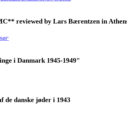
 MC** reviewed by Lars Bærentzen in Athen
ninge i Danmark 1945-1949"
af de danske jøder i 1943