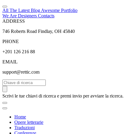
All The Latest
Blog
Awesome
Portfolio
We Are Designers
Contacts
ADDRESS
746 Roberts Road Findlay, OH 45840
PHONE
+201 126 216 88
EMAIL
support@rettic.com
Cerca
Scrivi le tue chiavi di ricerca e premi invio per avviare la ricerca.
Home
Opere letterarie
Traduzioni
Conferenze