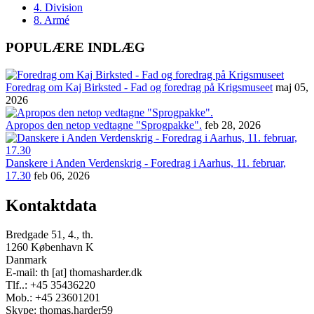
4. Division
8. Armé
POPULÆRE INDLÆG
Foredrag om Kaj Birksted - Fad og foredrag på Krigsmuseet
maj 05,
2026
Apropos den netop vedtagne "Sprogpakke".
feb 28, 2026
Danskere i Anden Verdenskrig - Foredrag i Aarhus, 11. februar,
17.30
feb 06, 2026
Kontaktdata
Bredgade 51, 4., th.
1260 København K
Danmark
E-mail: th [at] thomasharder.dk
Tlf..: +45 35436220
Mob.: +45 23601201
Skype: thomas.harder59