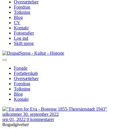
Oversættelser
Foredrag
Tolkning
Blog
CV
Kontakt
Fotografier
Log ind
Skift sprog
Gå
Sprog - Kultur - Historie
til
hovedindhold
Forside
Forfatterskab
Primær
Oversættelser
navigation
Foredrag
Tolkning
Blog
Kontakt
sep 01, 2022
0 kommentarer
Bogudgivelser