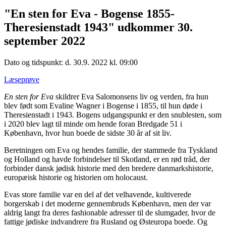
"En sten for Eva - Bogense 1855-
Theresienstadt 1943" udkommer 30.
september 2022
Dato og tidspunkt: d. 30.9. 2022 kl. 09:00
Læseprøve
En sten for Eva
skildrer Eva Salomonsens liv og verden, fra hun
blev født som Evaline Wagner i Bogense i 1855, til hun døde i
Theresienstadt i 1943. Bogens udgangspunkt er den snublesten, som
i 2020 blev lagt til minde om hende foran Bredgade 51 i
København, hvor hun boede de sidste 30 år af sit liv.
Beretningen om Eva og hendes familie, der stammede fra Tyskland
og Holland og havde forbindelser til Skotland, er en rød tråd, der
forbinder dansk jødisk historie med den bredere danmarkshistorie,
europæisk historie og historien om holocaust.
Evas store familie var en del af det velhavende, kultiverede
borgerskab i det moderne gennembruds København, men der var
aldrig langt fra deres fashionable adresser til de slumgader, hvor de
fattige jødiske indvandrere fra Rusland og Østeuropa boede. Og