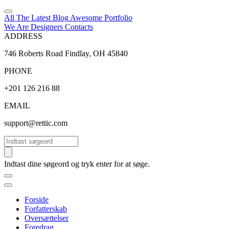
All The Latest
Blog
Awesome
Portfolio
We Are Designers
Contacts
ADDRESS
746 Roberts Road Findlay, OH 45840
PHONE
+201 126 216 88
EMAIL
support@rettic.com
Søg
Indtast dine søgeord og tryk enter for at søge.
Forside
Forfatterskab
Oversættelser
Foredrag