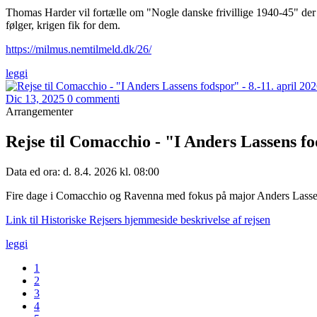
Thomas Harder vil fortælle om "Nogle danske frivillige 1940-45" der k
følger, krigen fik for dem.
https://milmus.nemtilmeld.dk/26/
leggi
Dic 13, 2025
0 commenti
Arrangementer
Rejse til Comacchio - "I Anders Lassens fod
Data ed ora: d. 8.4. 2026 kl. 08:00
Fire dage i Comacchio og Ravenna med fokus på major Anders Lassen
Link til Historiske Rejsers hjemmeside beskrivelse af rejsen
leggi
1
2
3
4