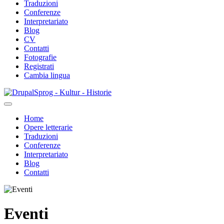
Traduzioni
Conferenze
Interpretariato
Blog
CV
Contatti
Fotografie
Registrati
Cambia lingua
Salta
Sprog - Kultur - Historie
al
contenuto
Home
principale
Opere letterarie
Primær
Traduzioni
navigation
Conferenze
Interpretariato
Blog
Contatti
Eventi