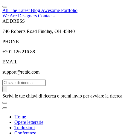
All The Latest
Blog
Awesome
Portfolio
We Are Designers
Contacts
ADDRESS
746 Roberts Road Findlay, OH 45840
PHONE
+201 126 216 88
EMAIL
support@rettic.com
Cerca
Scrivi le tue chiavi di ricerca e premi invio per avviare la ricerca.
Home
Opere letterarie
Traduzioni
Conferenze