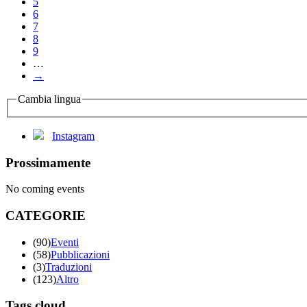
5
6
7
8
9
…
→
Cambia lingua
Instagram
Prossimamente
No coming events
CATEGORIE
(90)
Eventi
(58)
Pubblicazioni
(3)
Traduzioni
(123)
Altro
Tags cloud