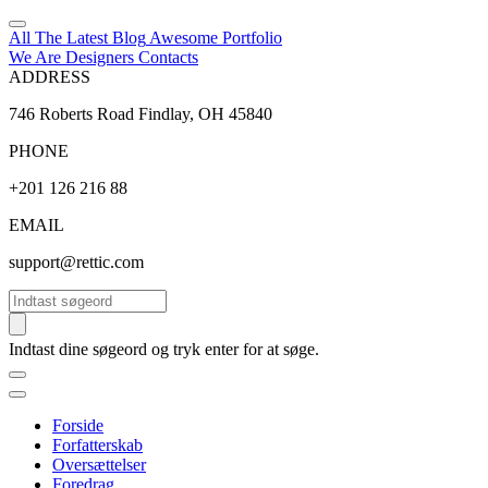
All The Latest
Blog
Awesome
Portfolio
We Are Designers
Contacts
ADDRESS
746 Roberts Road Findlay, OH 45840
PHONE
+201 126 216 88
EMAIL
support@rettic.com
Søg
Indtast dine søgeord og tryk enter for at søge.
Forside
Forfatterskab
Oversættelser
Foredrag