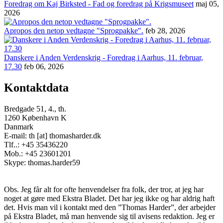
Foredrag om Kaj Birksted - Fad og foredrag på Krigsmuseet
maj 05,
2026
Apropos den netop vedtagne "Sprogpakke".
feb 28, 2026
Danskere i Anden Verdenskrig - Foredrag i Aarhus, 11. februar,
17.30
feb 06, 2026
Kontaktdata
Bredgade 51, 4., th.
1260 København K
Danmark
E-mail: th [at] thomasharder.dk
Tlf..: +45 35436220
Mob.: +45 23601201
Skype: thomas.harder59
Obs. Jeg får alt for ofte henvendelser fra folk, der tror, at jeg har
noget at gøre med Ekstra Bladet. Det har jeg ikke og har aldrig haft
det. Hvis man vil i kontakt med den ”Thomas Harder”, der arbejder
på Ekstra Bladet, må man henvende sig til avisens redaktion. Jeg er