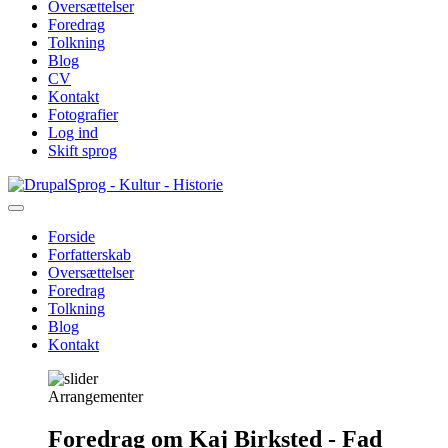
Oversættelser
Foredrag
Tolkning
Blog
CV
Kontakt
Fotografier
Log ind
Skift sprog
Gå
Sprog - Kultur - Historie
til
hovedindhold
Forside
Forfatterskab
Primær
Oversættelser
navigation
Foredrag
Tolkning
Blog
Kontakt
Arrangementer
Foredrag om Kaj Birksted - Fad