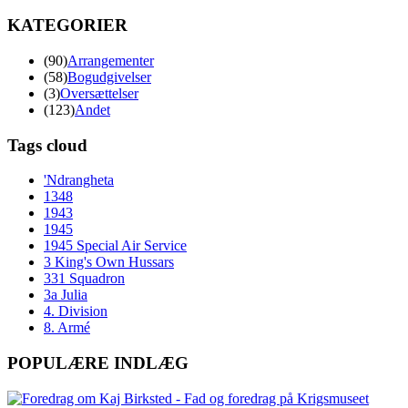
KATEGORIER
(90)
Arrangementer
(58)
Bogudgivelser
(3)
Oversættelser
(123)
Andet
Tags cloud
'Ndrangheta
1348
1943
1945
1945 Special Air Service
3 King's Own Hussars
331 Squadron
3a Julia
4. Division
8. Armé
POPULÆRE INDLÆG