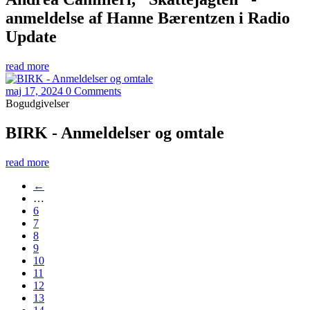
anmeldelse af Hanne Bærentzen i Radio
Update
read more
maj 17, 2024
0 Comments
Bogudgivelser
BIRK - Anmeldelser og omtale
read more
←
…
6
7
8
9
10
11
12
13