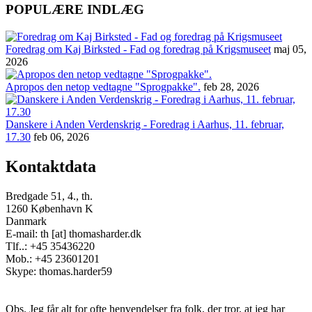
POPULÆRE INDLÆG
Foredrag om Kaj Birksted - Fad og foredrag på Krigsmuseet
maj 05,
2026
Apropos den netop vedtagne "Sprogpakke".
feb 28, 2026
Danskere i Anden Verdenskrig - Foredrag i Aarhus, 11. februar,
17.30
feb 06, 2026
Kontaktdata
Bredgade 51, 4., th.
1260 København K
Danmark
E-mail: th [at] thomasharder.dk
Tlf..: +45 35436220
Mob.: +45 23601201
Skype: thomas.harder59
Obs. Jeg får alt for ofte henvendelser fra folk, der tror, at jeg har