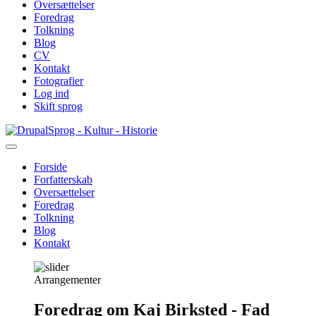
Oversættelser
Foredrag
Tolkning
Blog
CV
Kontakt
Fotografier
Log ind
Skift sprog
Gå
Sprog - Kultur - Historie
til
hovedindhold
Forside
Forfatterskab
Primær
Oversættelser
navigation
Foredrag
Tolkning
Blog
Kontakt
Arrangementer
Foredrag om Kaj Birksted - Fad