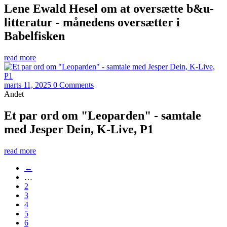
Lene Ewald Hesel om at oversætte b&u-
litteratur - månedens oversætter i
Babelfisken
read more
marts 11, 2025
0 Comments
Andet
Et par ord om "Leoparden" - samtale
med Jesper Dein, K-Live, P1
read more
←
…
2
3
4
5
6