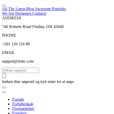
All The Latest
Blog
Awesome
Portfolio
We Are Designers
Contacts
ADDRESS
746 Roberts Road Findlay, OH 45840
PHONE
+201 126 216 88
EMAIL
support@rettic.com
Søg
Indtast dine søgeord og tryk enter for at søge.
Forside
Forfatterskab
Oversættelser
Foredrag