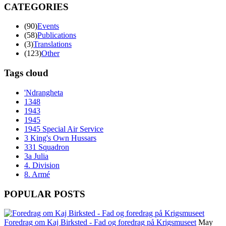
CATEGORIES
(90)
Events
(58)
Publications
(3)
Translations
(123)
Other
Tags cloud
'Ndrangheta
1348
1943
1945
1945 Special Air Service
3 King's Own Hussars
331 Squadron
3a Julia
4. Division
8. Armé
POPULAR POSTS
Foredrag om Kaj Birksted - Fad og foredrag på Krigsmuseet
May