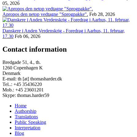
05, 2026
Apropos den netop vedtagne "Sprogpakke".
Feb 28, 2026
Danskere i Anden Verdenskrig - Foredrag i Aarhus, 11. februar,
17.30
Feb 06, 2026
Contact information
Bredgade 51, 4., th.
1260 Copenhagen K
Denmark
E-mail: th [at] thomasharder.dk
Tel..: +45 35436220
Mob.: +45 23601201
Skype: thomas.harder59
Home
Authorship
Footer
Translations
menu
Public Speaking
Interpretation
Blog