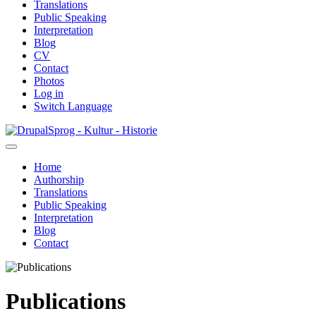
Translations
Public Speaking
Interpretation
Blog
CV
Contact
Photos
Log in
Switch Language
Skip
Sprog - Kultur - Historie
to
main
Home
content
Authorship
Primær
Translations
navigation
Public Speaking
Interpretation
Blog
Contact
Publications