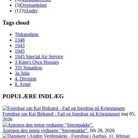
(3)
Oversættelser
(123)
Andet
Tags cloud
'Ndrangheta
1348
1943
1945
1945 Special Air Service
3 King's Own Hussars
331 Squadron
3a Julia
4. Division
8. Armé
POPULÆRE INDLÆG
Foredrag om Kaj Birksted - Fad og foredrag på Krigsmuseet
maj 05,
2026
Apropos den netop vedtagne "Sprogpakke".
feb 28, 2026