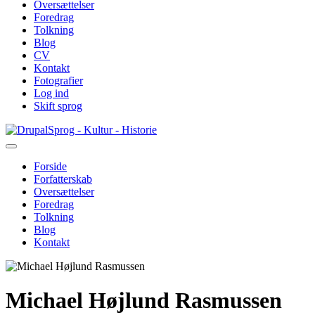
Oversættelser
Foredrag
Tolkning
Blog
CV
Kontakt
Fotografier
Log ind
Skift sprog
Gå
Sprog - Kultur - Historie
til
hovedindhold
Forside
Forfatterskab
Primær
Oversættelser
navigation
Foredrag
Tolkning
Blog
Kontakt
Michael Højlund Rasmussen