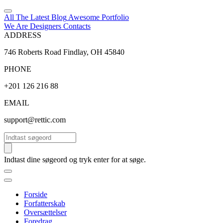
All The Latest
Blog
Awesome
Portfolio
We Are Designers
Contacts
ADDRESS
746 Roberts Road Findlay, OH 45840
PHONE
+201 126 216 88
EMAIL
support@rettic.com
Søg
Indtast dine søgeord og tryk enter for at søge.
Forside
Forfatterskab
Oversættelser
Foredrag