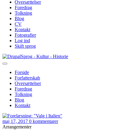
Oversættelser
Foredrag
Tolkning
Blog
CV
Kontakt
Fotografier
Log ind
Skift sprog
Gå
Sprog - Kultur - Historie
til
hovedindhold
Forside
Forfatterskab
Primær
Oversættelser
navigation
Foredrag
Tolkning
Blog
Kontakt
maj 17, 2017
0 kommentarer
Arrangementer