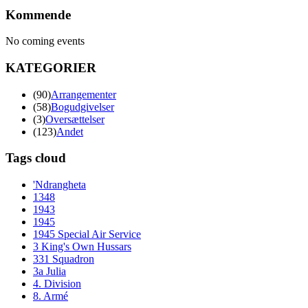
Kommende
No coming events
KATEGORIER
(90)
Arrangementer
(58)
Bogudgivelser
(3)
Oversættelser
(123)
Andet
Tags cloud
'Ndrangheta
1348
1943
1945
1945 Special Air Service
3 King's Own Hussars
331 Squadron
3a Julia
4. Division
8. Armé