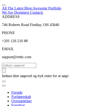
All The Latest
Blog
Awesome
Portfolio
We Are Designers
Contacts
ADDRESS
746 Roberts Road Findlay, OH 45840
PHONE
+201 126 216 88
EMAIL
support@rettic.com
Søg
Indtast dine søgeord og tryk enter for at søge.
Forside
Forfatterskab
Oversættelser
Foredrag