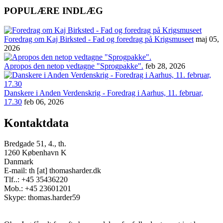
POPULÆRE INDLÆG
Foredrag om Kaj Birksted - Fad og foredrag på Krigsmuseet
maj 05,
2026
Apropos den netop vedtagne "Sprogpakke".
feb 28, 2026
Danskere i Anden Verdenskrig - Foredrag i Aarhus, 11. februar,
17.30
feb 06, 2026
Kontaktdata
Bredgade 51, 4., th.
1260 København K
Danmark
E-mail: th [at] thomasharder.dk
Tlf..: +45 35436220
Mob.: +45 23601201
Skype: thomas.harder59