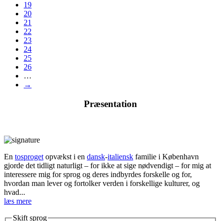
19
20
21
22
23
24
25
26
…
→
Præsentation
En
tosproget
opvækst i en
dansk
-
italiensk
familie i København
gjorde det tidligt naturligt – for ikke at sige nødvendigt – for mig at
interessere mig for sprog og deres indbyrdes forskelle og for,
hvordan man lever og fortolker verden i forskellige kulturer, og
hvad...
læs mere
Skift sprog