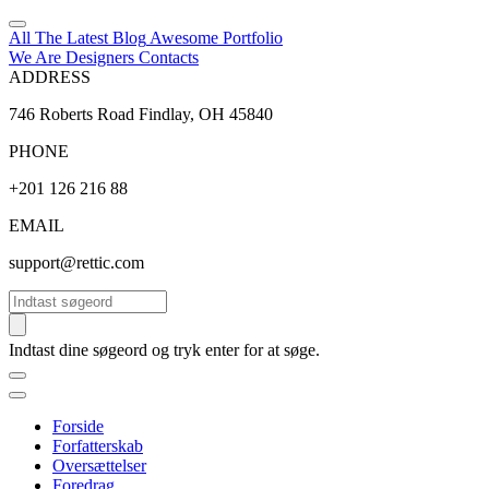
All The Latest
Blog
Awesome
Portfolio
We Are Designers
Contacts
ADDRESS
746 Roberts Road Findlay, OH 45840
PHONE
+201 126 216 88
EMAIL
support@rettic.com
Søg
Indtast dine søgeord og tryk enter for at søge.
Forside
Forfatterskab
Oversættelser
Foredrag