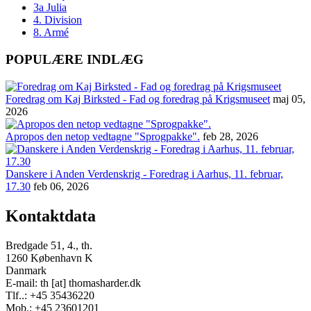
3a Julia
4. Division
8. Armé
POPULÆRE INDLÆG
Foredrag om Kaj Birksted - Fad og foredrag på Krigsmuseet
maj 05,
2026
Apropos den netop vedtagne "Sprogpakke".
feb 28, 2026
Danskere i Anden Verdenskrig - Foredrag i Aarhus, 11. februar,
17.30
feb 06, 2026
Kontaktdata
Bredgade 51, 4., th.
1260 København K
Danmark
E-mail: th [at] thomasharder.dk
Tlf..: +45 35436220
Mob.: +45 23601201