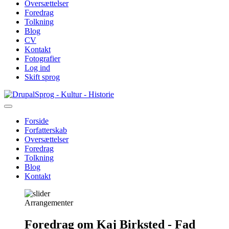
Oversættelser
Foredrag
Tolkning
Blog
CV
Kontakt
Fotografier
Log ind
Skift sprog
Gå
Sprog - Kultur - Historie
til
hovedindhold
Forside
Forfatterskab
Primær
Oversættelser
navigation
Foredrag
Tolkning
Blog
Kontakt
Arrangementer
Foredrag om Kaj Birksted - Fad