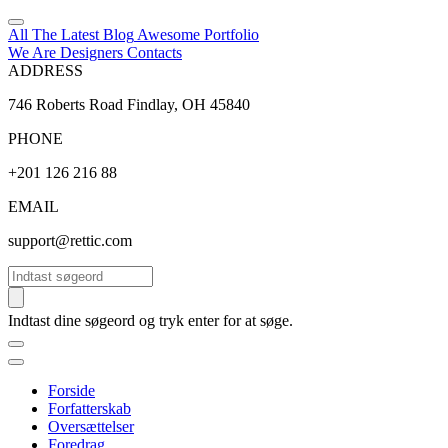
All The Latest
Blog
Awesome
Portfolio
We Are Designers
Contacts
ADDRESS
746 Roberts Road Findlay, OH 45840
PHONE
+201 126 216 88
EMAIL
support@rettic.com
Søg
Indtast dine søgeord og tryk enter for at søge.
Forside
Forfatterskab
Oversættelser
Foredrag