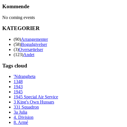
Kommende
No coming events
KATEGORIER
(90)
Arrangementer
(58)
Bogudgivelser
(3)
Oversættelser
(123)
Andet
Tags cloud
'Ndrangheta
1348
1943
1945
1945 Special Air Service
3 King's Own Hussars
331 Squadron
3a Julia
4. Division
8. Armé