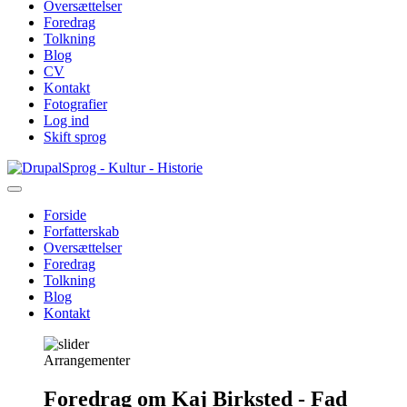
Oversættelser
Foredrag
Tolkning
Blog
CV
Kontakt
Fotografier
Log ind
Skift sprog
Gå
Sprog - Kultur - Historie
til
hovedindhold
Forside
Forfatterskab
Primær
Oversættelser
navigation
Foredrag
Tolkning
Blog
Kontakt
Arrangementer
Foredrag om Kaj Birksted - Fad