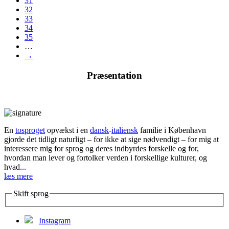
31
32
33
34
35
…
→
Præsentation
En
tosproget
opvækst i en
dansk
-
italiensk
familie i København
gjorde det tidligt naturligt – for ikke at sige nødvendigt – for mig at
interessere mig for sprog og deres indbyrdes forskelle og for,
hvordan man lever og fortolker verden i forskellige kulturer, og
hvad...
læs mere
Skift sprog
Instagram