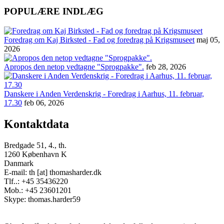
POPULÆRE INDLÆG
Foredrag om Kaj Birksted - Fad og foredrag på Krigsmuseet
maj 05,
2026
Apropos den netop vedtagne "Sprogpakke".
feb 28, 2026
Danskere i Anden Verdenskrig - Foredrag i Aarhus, 11. februar,
17.30
feb 06, 2026
Kontaktdata
Bredgade 51, 4., th.
1260 København K
Danmark
E-mail: th [at] thomasharder.dk
Tlf..: +45 35436220
Mob.: +45 23601201
Skype: thomas.harder59