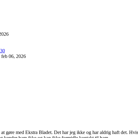
 2026
feb 06, 2026
oget at gøre med Ekstra Bladet. Det har jeg ikke og har aldrig haft det.
eg kender ham ikke og kan ikke formidle kontakt til ham.