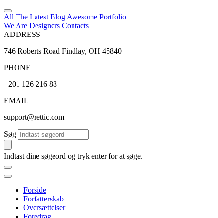
All The Latest
Blog
Awesome
Portfolio
We Are Designers
Contacts
ADDRESS
746 Roberts Road Findlay, OH 45840
PHONE
+201 126 216 88
EMAIL
support@rettic.com
Søg
Indtast dine søgeord og tryk enter for at søge.
Forside
Forfatterskab
Oversættelser
Foredrag