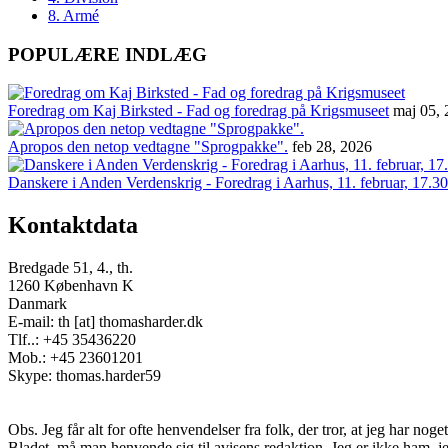
8. Armé
POPULÆRE INDLÆG
Foredrag om Kaj Birksted - Fad og foredrag på Krigsmuseet
maj 05,
Apropos den netop vedtagne "Sprogpakke".
feb 28, 2026
Danskere i Anden Verdenskrig - Foredrag i Aarhus, 11. februar, 17.30
Kontaktdata
Bredgade 51, 4., th.
1260 København K
Danmark
E-mail: th [at] thomasharder.dk
Tlf..: +45 35436220
Mob.: +45 23601201
Skype: thomas.harder59
Obs. Jeg får alt for ofte henvendelser fra folk, der tror, at jeg har n
Bladet, må man henvende sig til avisens redaktion. Jeg er ikke ham, j