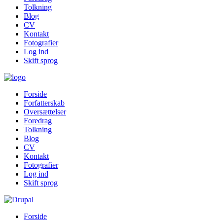
Tolkning
Blog
CV
Kontakt
Fotografier
Log ind
Skift sprog
Forside
Forfatterskab
Oversættelser
Foredrag
Tolkning
Blog
CV
Kontakt
Fotografier
Log ind
Skift sprog
Forside