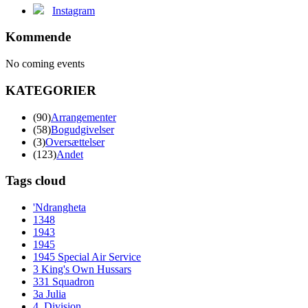
Instagram
Kommende
No coming events
KATEGORIER
(90)
Arrangementer
(58)
Bogudgivelser
(3)
Oversættelser
(123)
Andet
Tags cloud
'Ndrangheta
1348
1943
1945
1945 Special Air Service
3 King's Own Hussars
331 Squadron
3a Julia
4. Division