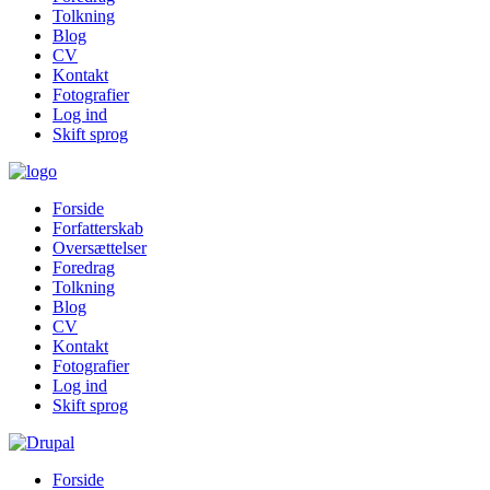
Tolkning
Blog
CV
Kontakt
Fotografier
Log ind
Skift sprog
Forside
Forfatterskab
Oversættelser
Foredrag
Tolkning
Blog
CV
Kontakt
Fotografier
Log ind
Skift sprog
Forside