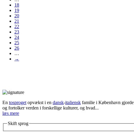
18
19
20
21
22
23
24
25
26
…
→
En
tosproget
opvækst i en
dansk
-
italiensk
familie i København gjorde d
og fortolker verden i forskellige kulturer, og hvad...
læs mere
Skift sprog