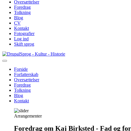
Oversættelser
Foredrag
Tolkning
Blog
CV
Kontakt
Fotografier
Log ind
Skift sprog
Gå
Sprog - Kultur - Historie
til
hovedindhold
Forside
Forfatterskab
Primær
Oversættelser
navigation
Foredrag
Tolkning
Blog
Kontakt
Arrangementer
Foredrag om Kaj Birksted - Fad og fo