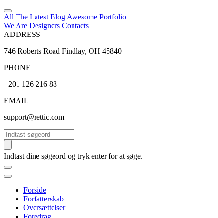
All The Latest
Blog
Awesome
Portfolio
We Are Designers
Contacts
ADDRESS
746 Roberts Road Findlay, OH 45840
PHONE
+201 126 216 88
EMAIL
support@rettic.com
Søg
Indtast dine søgeord og tryk enter for at søge.
Forside
Forfatterskab
Oversættelser
Foredrag