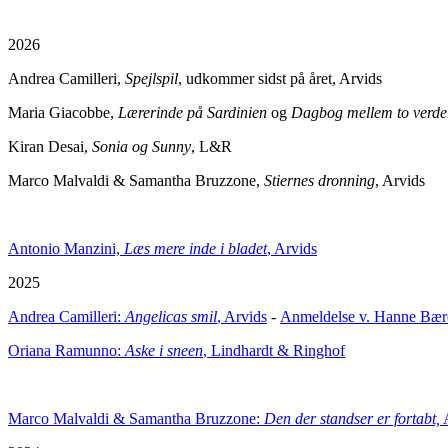
2026
Andrea Camilleri,
Spejlspil
, udkommer sidst på året, Arvids
Maria Giacobbe,
Lærerinde på Sardinien
og
Dagbog mellem to verde
Kiran Desai,
Sonia og Sunny
, L&R
Marco Malvaldi & Samantha Bruzzone,
Stiernes dronning
, Arvids
Antonio Manzini,
Læs mere inde i bladet
, Arvids
2025
Andrea Camilleri:
Angelicas smil
, Arvids
-
Anmeldelse v. Hanne Bære
Oriana Ramunno:
Aske i sneen
, Lindhardt & Ringhof
Marco Malvaldi & Samantha Bruzzone:
Den der standser er fortabt,
A