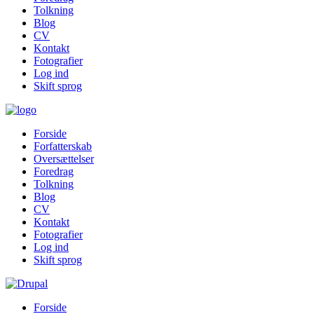
Tolkning
Blog
CV
Kontakt
Fotografier
Log ind
Skift sprog
Forside
Forfatterskab
Oversættelser
Foredrag
Tolkning
Blog
CV
Kontakt
Fotografier
Log ind
Skift sprog
Forside