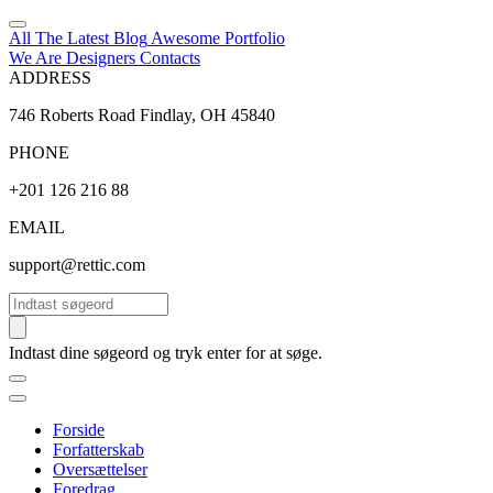
All The Latest
Blog
Awesome
Portfolio
We Are Designers
Contacts
ADDRESS
746 Roberts Road Findlay, OH 45840
PHONE
+201 126 216 88
EMAIL
support@rettic.com
Søg
Indtast dine søgeord og tryk enter for at søge.
Forside
Forfatterskab
Oversættelser
Foredrag