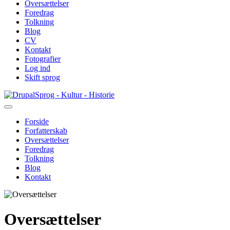
Oversættelser
Foredrag
Tolkning
Blog
CV
Kontakt
Fotografier
Log ind
Skift sprog
Gå
Sprog - Kultur - Historie
til
hovedindhold
Forside
Forfatterskab
Primær
Oversættelser
navigation
Foredrag
Tolkning
Blog
Kontakt
Oversættelser