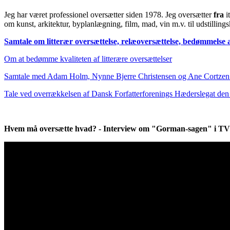
Jeg har været professionel oversætter siden 1978. Jeg oversætter
fra
i
om kunst, arkitektur, byplanlægning, film, mad, vin m.v. til udstilling
Samtale om litterær oversættelse, relæoversættelse, bedømmelse a
Om at bedømme kvaliteten af litterære oversættelser
Samtale med Adam Holm, Nynne Bjerre Christensen og Ane Cortzen 
Tale ved overrækkelsen af Dansk Forfatterforenings Hæderslegat den 
Hvem må oversætte hvad? - Interview om "Gorman-sagen" i TV