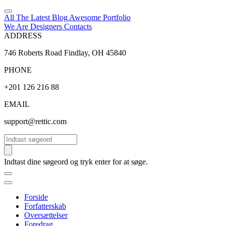
All The Latest
Blog
Awesome
Portfolio
We Are Designers
Contacts
ADDRESS
746 Roberts Road Findlay, OH 45840
PHONE
+201 126 216 88
EMAIL
support@rettic.com
Søg
Indtast dine søgeord og tryk enter for at søge.
Forside
Forfatterskab
Oversættelser
Foredrag