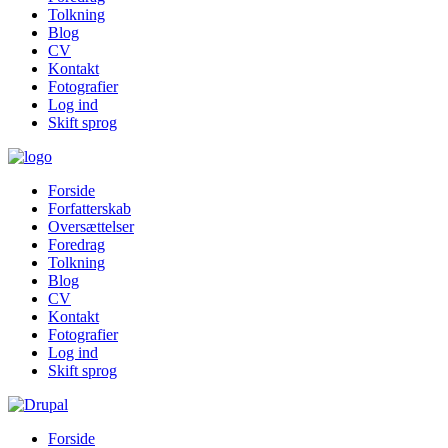
Tolkning
Blog
CV
Kontakt
Fotografier
Log ind
Skift sprog
Forside
Forfatterskab
Oversættelser
Foredrag
Tolkning
Blog
CV
Kontakt
Fotografier
Log ind
Skift sprog
Forside