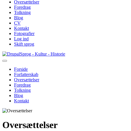
Oversættelser
Foredrag
Tolkning
Blog
CV
Kontakt
Fotografier
Log ind
Skift sprog
Gå
Sprog - Kultur - Historie
til
hovedindhold
Forside
Forfatterskab
Primær
Oversættelser
navigation
Foredrag
Tolkning
Blog
Kontakt
Oversættelser