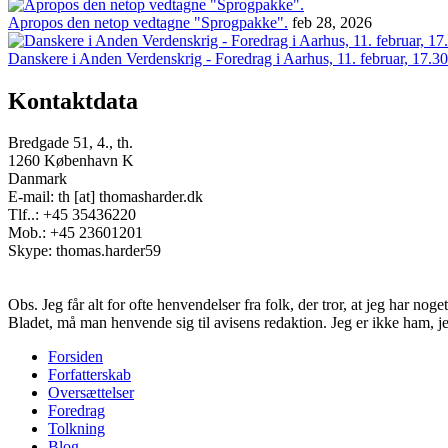
Apropos den netop vedtagne "Sprogpakke".
feb 28, 2026
Danskere i Anden Verdenskrig - Foredrag i Aarhus, 11. februar, 17.30
Kontaktdata
Bredgade 51, 4., th.
1260 København K
Danmark
E-mail: th [at] thomasharder.dk
Tlf..: +45 35436220
Mob.: +45 23601201
Skype: thomas.harder59
Obs. Jeg får alt for ofte henvendelser fra folk, der tror, at jeg har n
Bladet, må man henvende sig til avisens redaktion. Jeg er ikke ham, j
Forsiden
Forfatterskab
Footer
Oversættelser
menu
Foredrag
Tolkning
Blog