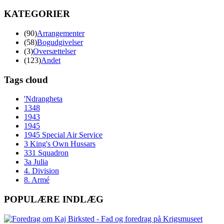
KATEGORIER
(90)
Arrangementer
(58)
Bogudgivelser
(3)
Oversættelser
(123)
Andet
Tags cloud
'Ndrangheta
1348
1943
1945
1945 Special Air Service
3 King's Own Hussars
331 Squadron
3a Julia
4. Division
8. Armé
POPULÆRE INDLÆG