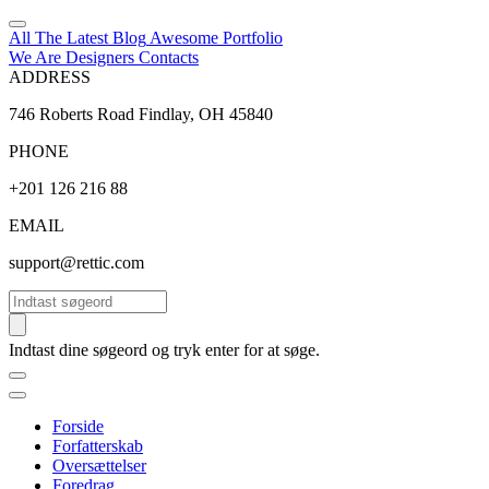
All The Latest
Blog
Awesome
Portfolio
We Are Designers
Contacts
ADDRESS
746 Roberts Road Findlay, OH 45840
PHONE
+201 126 216 88
EMAIL
support@rettic.com
Søg
Indtast dine søgeord og tryk enter for at søge.
Forside
Forfatterskab
Oversættelser
Foredrag