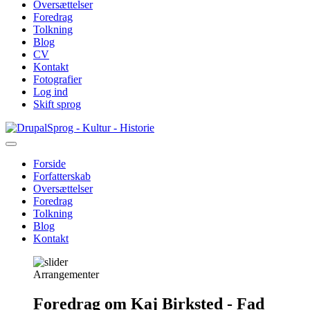
Oversættelser
Foredrag
Tolkning
Blog
CV
Kontakt
Fotografier
Log ind
Skift sprog
Gå
Sprog - Kultur - Historie
til
hovedindhold
Forside
Forfatterskab
Primær
Oversættelser
navigation
Foredrag
Tolkning
Blog
Kontakt
Arrangementer
Foredrag om Kaj Birksted - Fad