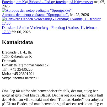
Foredrag om Kaj Birksted - Fad og foredrag på Krigsmuseet
maj 05,
2026
Apropos den netop vedtagne "Sprogpakke".
feb 28, 2026
Danskere i Anden Verdenskrig - Foredrag i Aarhus, 11. februar,
17.30
feb 06, 2026
Kontaktdata
Bredgade 51, 4., th.
1260 København K
Danmark
E-mail: th [at] thomasharder.dk
Tlf..: +45 35436220
Mob.: +45 23601201
Skype: thomas.harder59
Obs. Jeg får alt for ofte henvendelser fra folk, der tror, at jeg har
noget at gøre med Ekstra Bladet. Det har jeg ikke og har aldrig haft
det. Hvis man vil i kontakt med den ”Thomas Harder”, der arbejder
på Ekstra Bladet, må man henvende sig til avisens redaktion. Jeg er