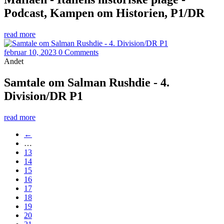
Podcast, Kampen om Historien, P1/DR
read more
februar 10, 2023
0 Comments
Andet
Samtale om Salman Rushdie - 4.
Division/DR P1
read more
←
…
13
14
15
16
17
18
19
20