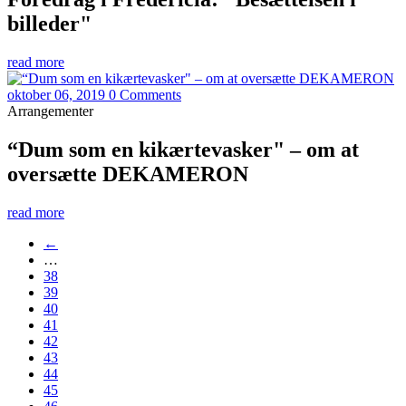
billeder"
read more
oktober 06, 2019
0 Comments
Arrangementer
“Dum som en kikærtevasker" – om at
oversætte DEKAMERON
read more
←
…
38
39
40
41
42
43
44
45