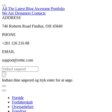
All The Latest
Blog
Awesome
Portfolio
We Are Designers
Contacts
ADDRESS
746 Roberts Road Findlay, OH 45840
PHONE
+201 126 216 88
EMAIL
support@rettic.com
Søg
Indtast dine søgeord og tryk enter for at søge.
Forside
Forfatterskab
Oversættelser
Foredrag