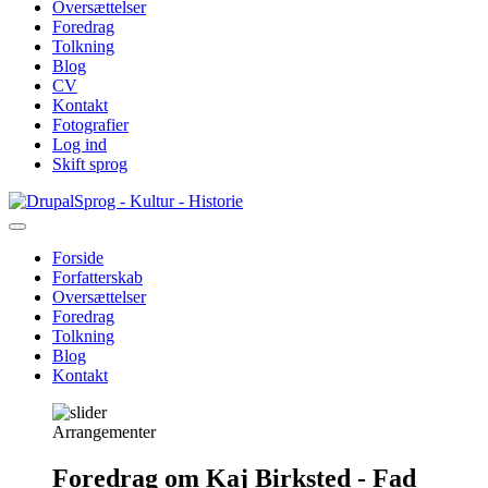
Oversættelser
Foredrag
Tolkning
Blog
CV
Kontakt
Fotografier
Log ind
Skift sprog
Gå
Sprog - Kultur - Historie
til
hovedindhold
Forside
Forfatterskab
Primær
Oversættelser
navigation
Foredrag
Tolkning
Blog
Kontakt
Arrangementer
Foredrag om Kaj Birksted - Fad