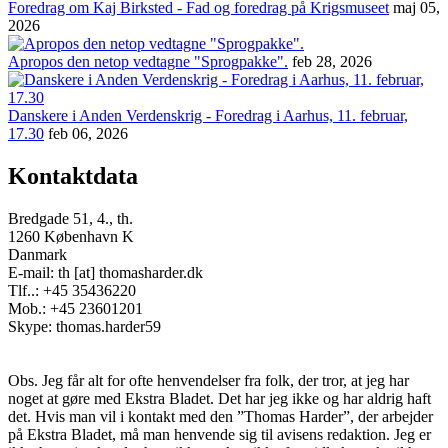
Foredrag om Kaj Birksted - Fad og foredrag på Krigsmuseet
maj 05,
2026
Apropos den netop vedtagne "Sprogpakke".
feb 28, 2026
Danskere i Anden Verdenskrig - Foredrag i Aarhus, 11. februar,
17.30
feb 06, 2026
Kontaktdata
Bredgade 51, 4., th.
1260 København K
Danmark
E-mail: th [at] thomasharder.dk
Tlf..: +45 35436220
Mob.: +45 23601201
Skype: thomas.harder59
Obs. Jeg får alt for ofte henvendelser fra folk, der tror, at jeg har
noget at gøre med Ekstra Bladet. Det har jeg ikke og har aldrig haft
det. Hvis man vil i kontakt med den ”Thomas Harder”, der arbejder
på Ekstra Bladet, må man henvende sig til avisens redaktion. Jeg er