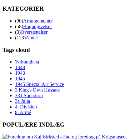
KATEGORIER
(90)
Arrangementer
(58)
Bogudgivelser
(3)
Oversættelser
(123)
Andet
Tags cloud
'Ndrangheta
1348
1943
1945
1945 Special Air Service
3 King's Own Hussars
331 Squadron
3a Julia
4. Division
8. Armé
POPULÆRE INDLÆG