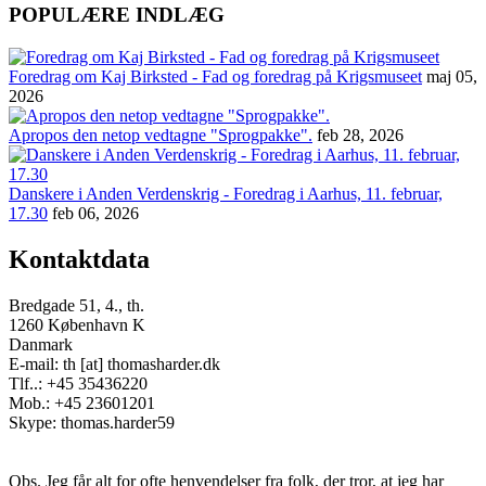
POPULÆRE INDLÆG
Foredrag om Kaj Birksted - Fad og foredrag på Krigsmuseet
maj 05,
2026
Apropos den netop vedtagne "Sprogpakke".
feb 28, 2026
Danskere i Anden Verdenskrig - Foredrag i Aarhus, 11. februar,
17.30
feb 06, 2026
Kontaktdata
Bredgade 51, 4., th.
1260 København K
Danmark
E-mail: th [at] thomasharder.dk
Tlf..: +45 35436220
Mob.: +45 23601201
Skype: thomas.harder59
Obs. Jeg får alt for ofte henvendelser fra folk, der tror, at jeg har