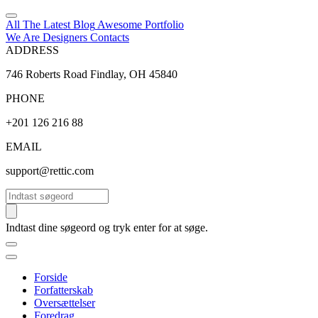
All The Latest
Blog
Awesome
Portfolio
We Are Designers
Contacts
ADDRESS
746 Roberts Road Findlay, OH 45840
PHONE
+201 126 216 88
EMAIL
support@rettic.com
Søg
Indtast dine søgeord og tryk enter for at søge.
Forside
Forfatterskab
Oversættelser
Foredrag