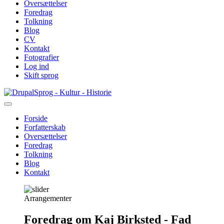
Oversættelser
Foredrag
Tolkning
Blog
CV
Kontakt
Fotografier
Log ind
Skift sprog
Gå
Sprog - Kultur - Historie
til
hovedindhold
Forside
Forfatterskab
Primær
Oversættelser
navigation
Foredrag
Tolkning
Blog
Kontakt
Arrangementer
Foredrag om Kaj Birksted - Fad