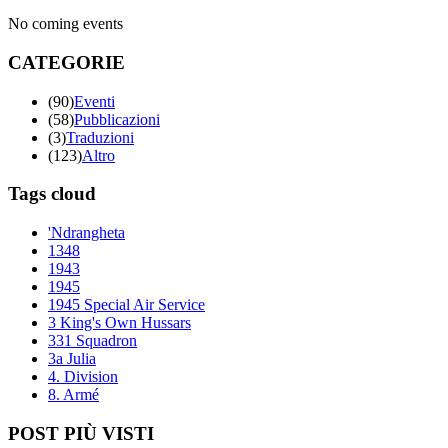
No coming events
CATEGORIE
(90)
Eventi
(58)
Pubblicazioni
(3)
Traduzioni
(123)
Altro
Tags cloud
'Ndrangheta
1348
1943
1945
1945 Special Air Service
3 King's Own Hussars
331 Squadron
3a Julia
4. Division
8. Armé
POST PIÙ VISTI