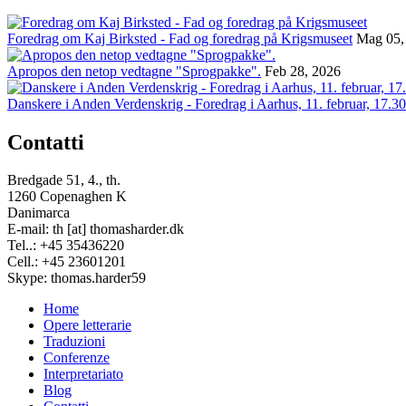
Foredrag om Kaj Birksted - Fad og foredrag på Krigsmuseet
Mag 05,
Apropos den netop vedtagne "Sprogpakke".
Feb 28, 2026
Danskere i Anden Verdenskrig - Foredrag i Aarhus, 11. februar, 17.30
Contatti
Bredgade 51, 4., th.
1260 Copenaghen K
Danimarca
E-mail: th [at] thomasharder.dk
Tel..: +45 35436220
Cell.: +45 23601201
Skype: thomas.harder59
Home
Opere letterarie
Footer
Traduzioni
menu
Conferenze
Interpretariato
Blog