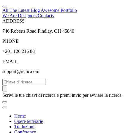
All The Latest
Blog
Awesome
Portfolio
We Are Designers
Contacts
ADDRESS
746 Roberts Road Findlay, OH 45840
PHONE
+201 126 216 88
EMAIL
support@rettic.com
Cerca
Scrivi le tue chiavi di ricerca e premi invio per avviare la ricerca.
Home
Opere letterarie
Traduzioni
Conferenze