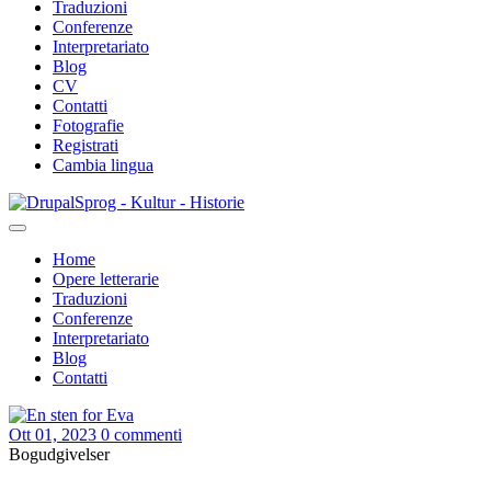
Traduzioni
Conferenze
Interpretariato
Blog
CV
Contatti
Fotografie
Registrati
Cambia lingua
Salta
Sprog - Kultur - Historie
al
contenuto
Home
principale
Opere letterarie
Primær
Traduzioni
navigation
Conferenze
Interpretariato
Blog
Contatti
Ott 01, 2023
0 commenti
Bogudgivelser