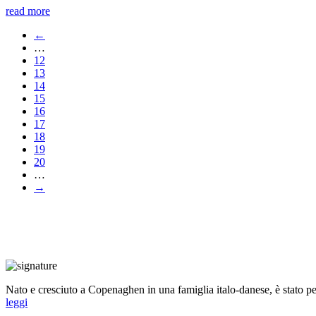
read more
←
…
12
13
14
15
16
17
18
19
20
…
→
Nato e cresciuto a Copenaghen in una famiglia italo-danese, è stato per 
leggi