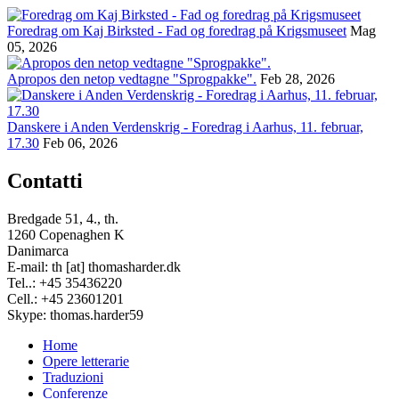
Foredrag om Kaj Birksted - Fad og foredrag på Krigsmuseet
Mag
05, 2026
Apropos den netop vedtagne "Sprogpakke".
Feb 28, 2026
Danskere i Anden Verdenskrig - Foredrag i Aarhus, 11. februar,
17.30
Feb 06, 2026
Contatti
Bredgade 51, 4., th.
1260 Copenaghen K
Danimarca
E-mail: th [at] thomasharder.dk
Tel..: +45 35436220
Cell.: +45 23601201
Skype: thomas.harder59
Home
Opere letterarie
Footer
Traduzioni
menu
Conferenze