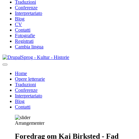
Traduzioni
Conferenze
Interpretariato
Blog
CV
Contatti
Fotografie
Registrati
Cambia lingua
Salta
Sprog - Kultur - Historie
al
contenuto
Home
principale
Opere letterarie
Primær
Traduzioni
navigation
Conferenze
Interpretariato
Blog
Contatti
Arrangementer
Foredrag om Kaj Birksted - Fad