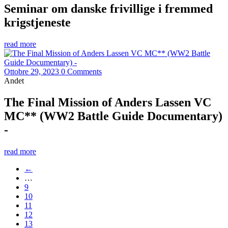
Seminar om danske frivillige i fremmed
krigstjeneste
read more
Ottobre 29, 2023
0 Comments
Andet
The Final Mission of Anders Lassen VC
MC** (WW2 Battle Guide Documentary)
-
read more
←
…
9
10
11
12
13