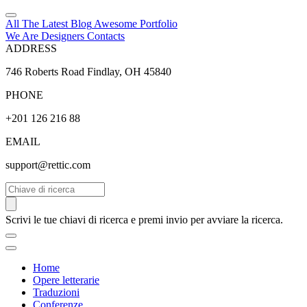
All The Latest
Blog
Awesome
Portfolio
We Are Designers
Contacts
ADDRESS
746 Roberts Road Findlay, OH 45840
PHONE
+201 126 216 88
EMAIL
support@rettic.com
Cerca
Scrivi le tue chiavi di ricerca e premi invio per avviare la ricerca.
Home
Opere letterarie
Traduzioni
Conferenze