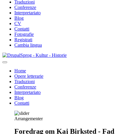
Traduzioni
Conferenze
Interpretariato
Blog
CV
Contatti
Fotografie
Registrati
Cambia lingua
Salta
Sprog - Kultur - Historie
al
contenuto
Home
principale
Opere letterarie
Primær
Traduzioni
navigation
Conferenze
Interpretariato
Blog
Contatti
Arrangementer
Foredrag om Kaj Birksted - Fad