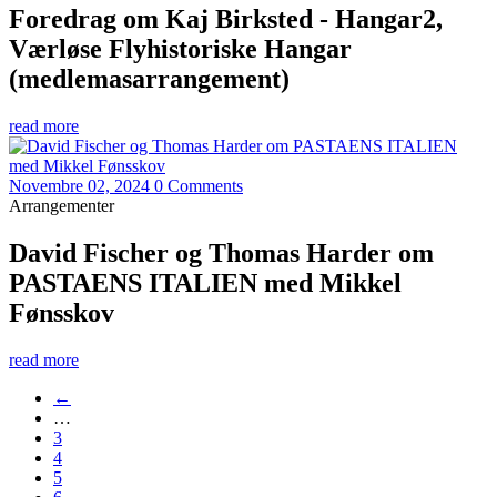
Foredrag om Kaj Birksted - Hangar2,
Værløse Flyhistoriske Hangar
(medlemasarrangement)
read more
Novembre 02, 2024
0 Comments
Arrangementer
David Fischer og Thomas Harder om
PASTAENS ITALIEN med Mikkel
Fønsskov
read more
←
…
3
4
5