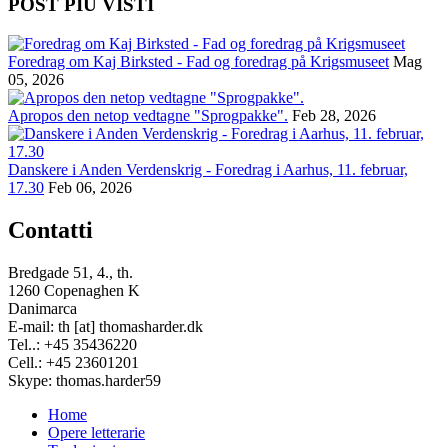
POST PIÙ VISTI
Foredrag om Kaj Birksted - Fad og foredrag på Krigsmuseet
Mag
05, 2026
Apropos den netop vedtagne "Sprogpakke".
Feb 28, 2026
Danskere i Anden Verdenskrig - Foredrag i Aarhus, 11. februar,
17.30
Feb 06, 2026
Contatti
Bredgade 51, 4., th.
1260 Copenaghen K
Danimarca
E-mail: th [at] thomasharder.dk
Tel..: +45 35436220
Cell.: +45 23601201
Skype: thomas.harder59
Home
Opere letterarie
Footer