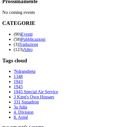
Prossimamente
No coming events
CATEGORIE
(90)
Eventi
(58)
Pubblicazioni
(3)
Traduzioni
(123)
Altro
Tags cloud
'Ndrangheta
1348
1943
1945
1945 Special Air Service
3 King's Own Hussars
331 Squadron
3a Julia
4. Division
8. Armé