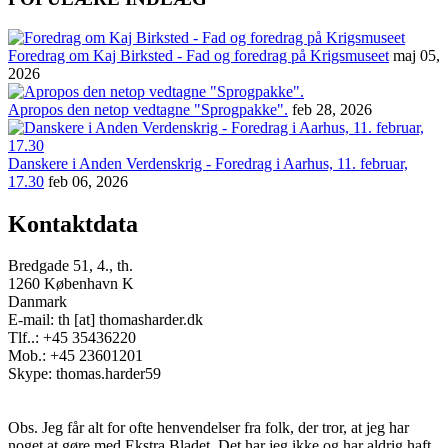
Foredrag om Kaj Birksted - Fad og foredrag på Krigsmuseet
maj 05,
2026
Apropos den netop vedtagne "Sprogpakke".
feb 28, 2026
Danskere i Anden Verdenskrig - Foredrag i Aarhus, 11. februar,
17.30
feb 06, 2026
Kontaktdata
Bredgade 51, 4., th.
1260 København K
Danmark
E-mail: th [at] thomasharder.dk
Tlf..: +45 35436220
Mob.: +45 23601201
Skype: thomas.harder59
Obs. Jeg får alt for ofte henvendelser fra folk, der tror, at jeg har
noget at gøre med Ekstra Bladet. Det har jeg ikke og har aldrig haft