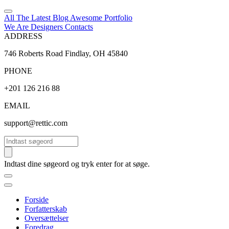
All The Latest
Blog
Awesome
Portfolio
We Are Designers
Contacts
ADDRESS
746 Roberts Road Findlay, OH 45840
PHONE
+201 126 216 88
EMAIL
support@rettic.com
Søg
Indtast dine søgeord og tryk enter for at søge.
Forside
Forfatterskab
Oversættelser
Foredrag