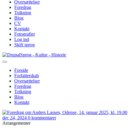
Oversættelser
Foredrag
Tolkning
Blog
CV
Kontakt
Fotografier
Log ind
Skift sprog
Gå
Sprog - Kultur - Historie
til
hovedindhold
Forside
Forfatterskab
Primær
Oversættelser
navigation
Foredrag
Tolkning
Blog
Kontakt
dec 24, 2024
0 kommentarer
Arrangementer