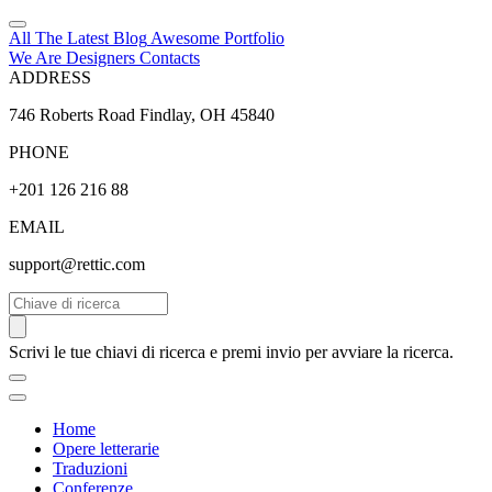
All The Latest
Blog
Awesome
Portfolio
We Are Designers
Contacts
ADDRESS
746 Roberts Road Findlay, OH 45840
PHONE
+201 126 216 88
EMAIL
support@rettic.com
Cerca
Scrivi le tue chiavi di ricerca e premi invio per avviare la ricerca.
Home
Opere letterarie
Traduzioni
Conferenze