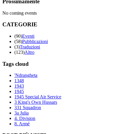
Prossimamente
No coming events
CATEGORIE
(90)
Eventi
(58)
Pubblicazioni
(3)
Traduzioni
(123)
Altro
Tags cloud
'Ndrangheta
1348
1943
1945
1945 Special Air Service
3 King's Own Hussars
331 Squadron
3a Julia
4. Division
8. Armé