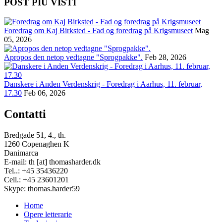
POST PIÙ VISTI
Foredrag om Kaj Birksted - Fad og foredrag på Krigsmuseet
Mag
05, 2026
Apropos den netop vedtagne "Sprogpakke".
Feb 28, 2026
Danskere i Anden Verdenskrig - Foredrag i Aarhus, 11. februar,
17.30
Feb 06, 2026
Contatti
Bredgade 51, 4., th.
1260 Copenaghen K
Danimarca
E-mail: th [at] thomasharder.dk
Tel..: +45 35436220
Cell.: +45 23601201
Skype: thomas.harder59
Home
Opere letterarie
Footer