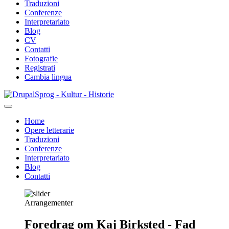
Traduzioni
Conferenze
Interpretariato
Blog
CV
Contatti
Fotografie
Registrati
Cambia lingua
Salta
Sprog - Kultur - Historie
al
contenuto
Home
principale
Opere letterarie
Primær
Traduzioni
navigation
Conferenze
Interpretariato
Blog
Contatti
Arrangementer
Foredrag om Kaj Birksted - Fad