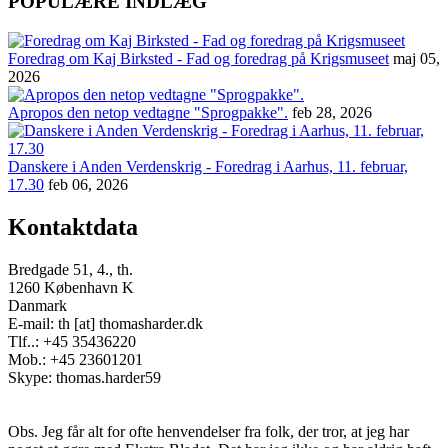
POPULÆRE INDLÆG
Foredrag om Kaj Birksted - Fad og foredrag på Krigsmuseet
maj 05,
2026
Apropos den netop vedtagne "Sprogpakke".
feb 28, 2026
Danskere i Anden Verdenskrig - Foredrag i Aarhus, 11. februar,
17.30
feb 06, 2026
Kontaktdata
Bredgade 51, 4., th.
1260 København K
Danmark
E-mail: th [at] thomasharder.dk
Tlf..: +45 35436220
Mob.: +45 23601201
Skype: thomas.harder59
Obs. Jeg får alt for ofte henvendelser fra folk, der tror, at jeg har