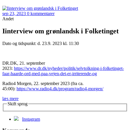
sep 23, 2023
0 kommentarer
Andet
Iinterview om grønlandsk i Folketinget
Dato og tidspunkt: d. 23.9. 2023 kl. 11:30
DR.DK, 21. september
2023:
https://www.dr.dk/nyheder/politik/selvtolkning-i-folketinget-
faar-haarde-ord-med-paa-vejen-det-er-irriterende-og
Radio4 Morgen, 22. september 2023 (fra ca.
45:00):
https://www.radio4.dk/program/radio4-morgen/
læs mere
Skift sprog
Instagram