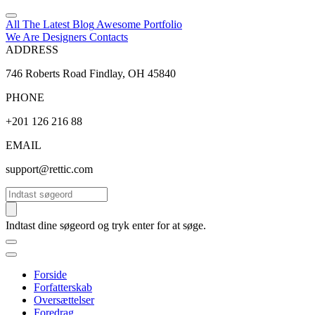
All The Latest
Blog
Awesome
Portfolio
We Are Designers
Contacts
ADDRESS
746 Roberts Road Findlay, OH 45840
PHONE
+201 126 216 88
EMAIL
support@rettic.com
Søg
Indtast dine søgeord og tryk enter for at søge.
Forside
Forfatterskab
Oversættelser
Foredrag