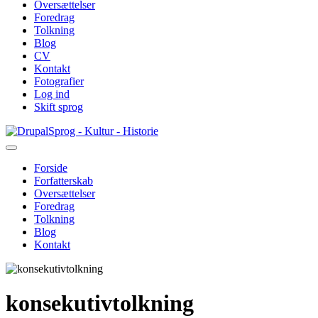
Oversættelser
Foredrag
Tolkning
Blog
CV
Kontakt
Fotografier
Log ind
Skift sprog
Gå
Sprog - Kultur - Historie
til
hovedindhold
Forside
Forfatterskab
Primær
Oversættelser
navigation
Foredrag
Tolkning
Blog
Kontakt
konsekutivtolkning