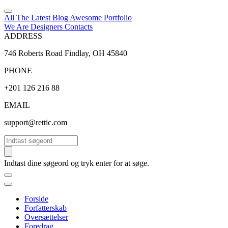
All The Latest
Blog
Awesome
Portfolio
We Are Designers
Contacts
ADDRESS
746 Roberts Road Findlay, OH 45840
PHONE
+201 126 216 88
EMAIL
support@rettic.com
Søg
Indtast dine søgeord og tryk enter for at søge.
Forside
Forfatterskab
Oversættelser
Foredrag