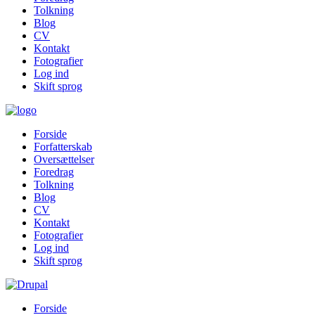
Tolkning
Blog
CV
Kontakt
Fotografier
Log ind
Skift sprog
Forside
Forfatterskab
Oversættelser
Foredrag
Tolkning
Blog
CV
Kontakt
Fotografier
Log ind
Skift sprog
Forside