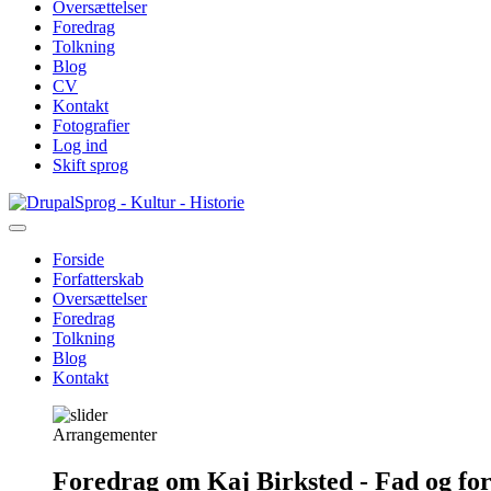
Oversættelser
Foredrag
Tolkning
Blog
CV
Kontakt
Fotografier
Log ind
Skift sprog
Gå
Sprog - Kultur - Historie
til
hovedindhold
Forside
Forfatterskab
Primær
Oversættelser
navigation
Foredrag
Tolkning
Blog
Kontakt
Arrangementer
Foredrag om Kaj Birksted - Fad og fo