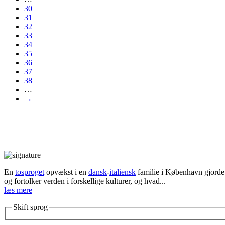
30
31
32
33
34
35
36
37
38
…
→
En
tosproget
opvækst i en
dansk
-
italiensk
familie i København gjorde d
og fortolker verden i forskellige kulturer, og hvad...
læs mere
Skift sprog