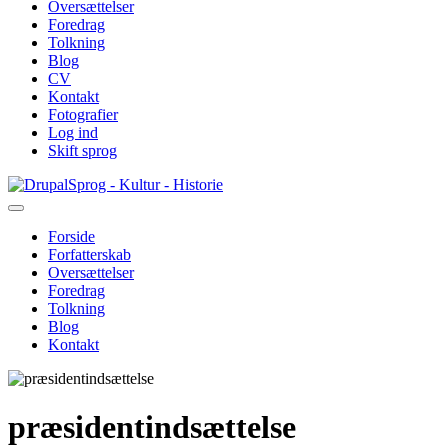
Oversættelser
Foredrag
Tolkning
Blog
CV
Kontakt
Fotografier
Log ind
Skift sprog
Gå
Sprog - Kultur - Historie
til
hovedindhold
Forside
Forfatterskab
Primær
Oversættelser
navigation
Foredrag
Tolkning
Blog
Kontakt
præsidentindsættelse