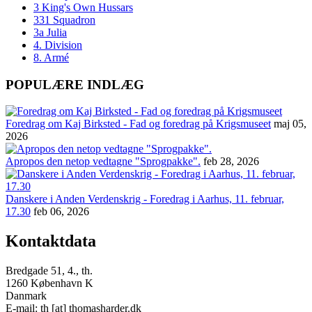
3 King's Own Hussars
331 Squadron
3a Julia
4. Division
8. Armé
POPULÆRE INDLÆG
Foredrag om Kaj Birksted - Fad og foredrag på Krigsmuseet
maj 05,
2026
Apropos den netop vedtagne "Sprogpakke".
feb 28, 2026
Danskere i Anden Verdenskrig - Foredrag i Aarhus, 11. februar,
17.30
feb 06, 2026
Kontaktdata
Bredgade 51, 4., th.
1260 København K
Danmark
E-mail: th [at] thomasharder.dk