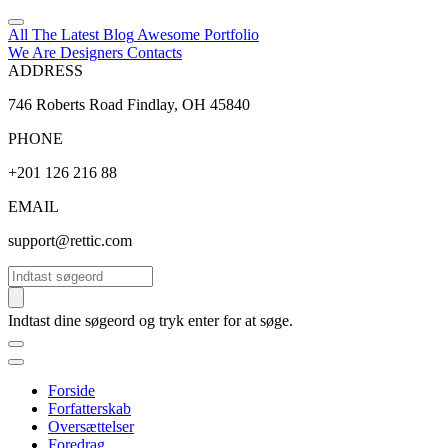
All The Latest
Blog
Awesome
Portfolio
We Are Designers
Contacts
ADDRESS
746 Roberts Road Findlay, OH 45840
PHONE
+201 126 216 88
EMAIL
support@rettic.com
Søg
Indtast dine søgeord og tryk enter for at søge.
Forside
Forfatterskab
Oversættelser
Foredrag