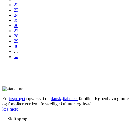
22
23
24
25
26
27
28
29
30
…
→
En
tosproget
opvækst i en
dansk
-
italiensk
familie i København gjorde d
og fortolker verden i forskellige kulturer, og hvad...
læs mere
Skift sprog