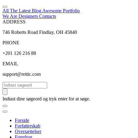
All The Latest
Blog
Awesome
Portfolio
We Are Designers
Contacts
ADDRESS
746 Roberts Road Findlay, OH 45840
PHONE
+201 126 216 88
EMAIL
support@rettic.com
Søg
Indtast dine søgeord og tryk enter for at søge.
Forside
Forfatterskab
Oversættelser
Foredrag