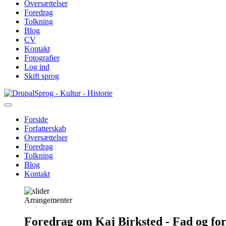
Oversættelser
Foredrag
Tolkning
Blog
CV
Kontakt
Fotografier
Log ind
Skift sprog
Gå
Sprog - Kultur - Historie
til
hovedindhold
Forside
Forfatterskab
Primær
Oversættelser
navigation
Foredrag
Tolkning
Blog
Kontakt
Arrangementer
Foredrag om Kaj Birksted - Fad og fo