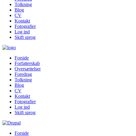
Tolkning
Blog
CV
Kontakt
Fotografier
Log ind
Skift sprog
Forside
Forfatterskab
Oversættelser
Foredrag
Tolkning
Blog
CV
Kontakt
Fotografier
Log ind
Skift sprog
Forside