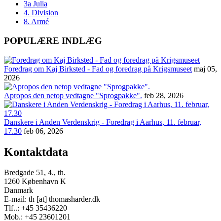
3a Julia
4. Division
8. Armé
POPULÆRE INDLÆG
Foredrag om Kaj Birksted - Fad og foredrag på Krigsmuseet
maj 05,
2026
Apropos den netop vedtagne "Sprogpakke".
feb 28, 2026
Danskere i Anden Verdenskrig - Foredrag i Aarhus, 11. februar,
17.30
feb 06, 2026
Kontaktdata
Bredgade 51, 4., th.
1260 København K
Danmark
E-mail: th [at] thomasharder.dk
Tlf..: +45 35436220
Mob.: +45 23601201