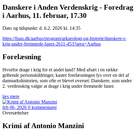
Danskere i Anden Verdenskrig - Foredrag
i Aarhus, 11. februar, 17.30
Dato og tidspunkt: d. 6.2. 2026 kl. 14:35
https://fuau.dk/aarhus/program/arkaeologi-og-historie/danskere-i-
krig-under-fremmede-faner-2611-453?area=Aarhus
Forelæsning
Hvorfor drage i krig for et andet land? Med afsæt i en række
gribende personskildringer, kaster forelæsningen lys over en del af
danmarkshistorien, som ofte er blevet overset: Danskere, som under
2. verdenskrig valgte at drage i krig under fremmede faner.
læs mere
feb 06, 2026
0 kommentarer
Oversættelser
Krimi af Antonio Manzini