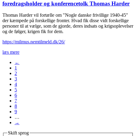
foredragsholder og konferencetolk Thomas Harder
Thomas Harder vil fortælle om "Nogle danske frivillige 1940-45"
der kæmpede på forskellige fronter. Hvad fik disse vidt forskellige
personer til at vælge, som de gjorde, deres indsats og krigsoplevelser
og de følger, krigen fik for dem.
https://milmus.nemtilmeld.dk/26/
læs mere
←
1
2
3
4
5
6
7
8
9
…
→
Skift sprog