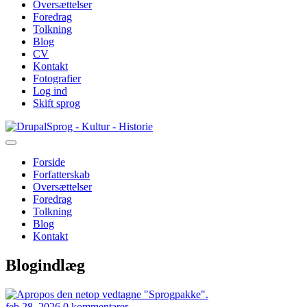
Oversættelser
Foredrag
Tolkning
Blog
CV
Kontakt
Fotografier
Log ind
Skift sprog
Gå
Sprog - Kultur - Historie
til
hovedindhold
Forside
Forfatterskab
Primær
Oversættelser
navigation
Foredrag
Tolkning
Blog
Kontakt
Blogindlæg
feb 28, 2026
0 kommentarer