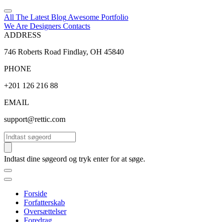
All The Latest
Blog
Awesome
Portfolio
We Are Designers
Contacts
ADDRESS
746 Roberts Road Findlay, OH 45840
PHONE
+201 126 216 88
EMAIL
support@rettic.com
Søg
Indtast dine søgeord og tryk enter for at søge.
Forside
Forfatterskab
Oversættelser
Foredrag