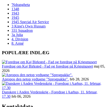
'Ndrangheta
1348
1943
1945
1945 Special Air Service
3 King's Own Hussars
331 Squadron
3a Julia
4. Division
8. Armé
POPULÆRE INDLÆG
Foredrag om Kaj Birksted - Fad og foredrag på Krigsmuseet
maj 05,
2026
Apropos den netop vedtagne "Sprogpakke".
feb 28, 2026
Danskere i Anden Verdenskrig - Foredrag i Aarhus, 11. februar,
17.30
feb 06, 2026
Kontaktdata