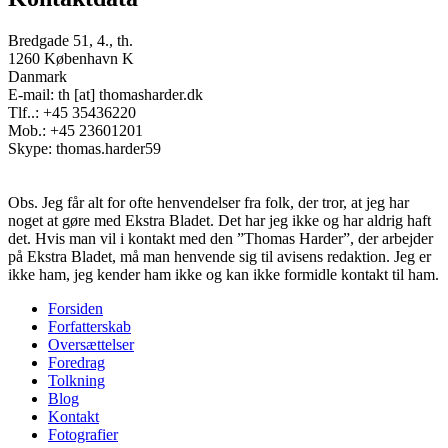
Bredgade 51, 4., th.
1260 København K
Danmark
E-mail: th [at] thomasharder.dk
Tlf..: +45 35436220
Mob.: +45 23601201
Skype: thomas.harder59
Obs. Jeg får alt for ofte henvendelser fra folk, der tror, at jeg har
noget at gøre med Ekstra Bladet. Det har jeg ikke og har aldrig haft
det. Hvis man vil i kontakt med den ”Thomas Harder”, der arbejder
på Ekstra Bladet, må man henvende sig til avisens redaktion. Jeg er
ikke ham, jeg kender ham ikke og kan ikke formidle kontakt til ham.
Forsiden
Forfatterskab
Footer
Oversættelser
menu
Foredrag
Tolkning
Blog
Kontakt
Fotografier