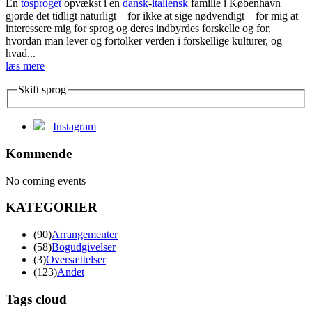
En
tosproget
opvækst i en
dansk
-
italiensk
familie i København
gjorde det tidligt naturligt – for ikke at sige nødvendigt – for mig at
interessere mig for sprog og deres indbyrdes forskelle og for,
hvordan man lever og fortolker verden i forskellige kulturer, og
hvad...
læs mere
Skift sprog
Instagram
Kommende
No coming events
KATEGORIER
(90)
Arrangementer
(58)
Bogudgivelser
(3)
Oversættelser
(123)
Andet
Tags cloud