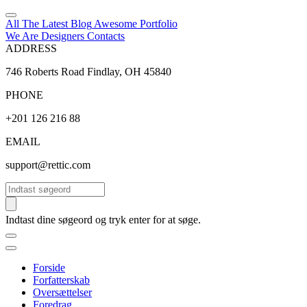
All The Latest
Blog
Awesome
Portfolio
We Are Designers
Contacts
ADDRESS
746 Roberts Road Findlay, OH 45840
PHONE
+201 126 216 88
EMAIL
support@rettic.com
Søg
Indtast dine søgeord og tryk enter for at søge.
Forside
Forfatterskab
Oversættelser
Foredrag