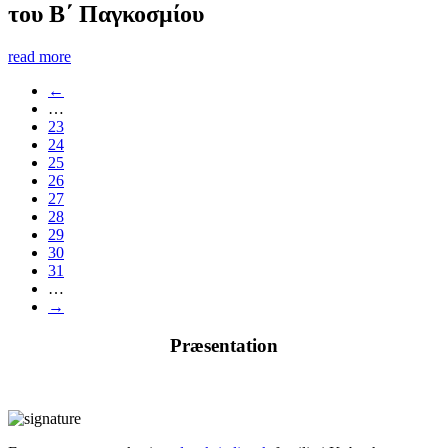
του Β΄ Παγκοσμίου
read more
←
…
23
24
25
26
27
28
29
30
31
…
→
Præsentation