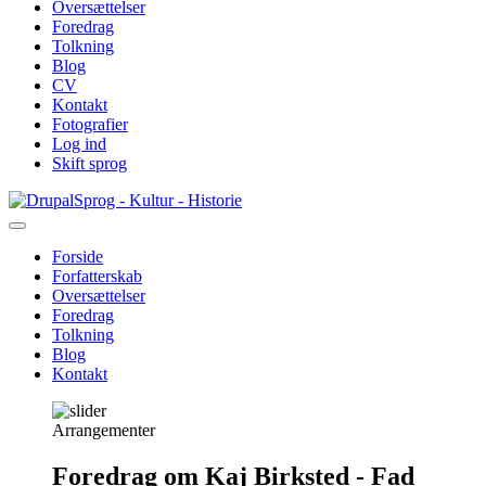
Oversættelser
Foredrag
Tolkning
Blog
CV
Kontakt
Fotografier
Log ind
Skift sprog
Gå
Sprog - Kultur - Historie
til
hovedindhold
Forside
Forfatterskab
Primær
Oversættelser
navigation
Foredrag
Tolkning
Blog
Kontakt
Arrangementer
Foredrag om Kaj Birksted - Fad