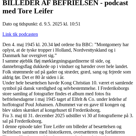
BILLEDER AF BEFRIELSEN - podcast
med Tore Leifer
Dato og tidspunkt: d. 9.5. 2025 kl. 10:51
Link tik podcasten
Den 4. maj 1945 kl. 20.34 lød ordene fra BBC: ”Montgomery har
oplyst, at de tyske tropper i Holland, Nordvesttyskland og i
Danmark har overgivet sig.”
I samme øjeblik fløj mørklægningsgardinerne til side, og
dannebrogsflag dukkede op i vinduer og hænder over hele landet.
Folk strømmede ud på gader og stræder, græd, sang og fejrede som
aldrig før. Det er 80 år siden i år.
Under hele besættelsen havde Kong Christian 10. været et samlende
symbol på dansk værdighed og selvbestemmelse. I Frederiksborgs
store samling af fotografier findes et album med fotos fra
befrielsesdagene i maj 1945 taget af Elfelt & Co. under ledelse af
hoffotograf Poul Johansen. Albummet var en gave til kongen og
blev siden skænket af kongehuset til Frederiksborg.
Fra 3. maj til 31. december 2025 udstiller vi 30 af fotografierne på 3.
sal på Frederiksborg.
I denne episode taler Tore Leifer om billeder af besættelsen og
befrielsen sammen med historikeren, oversætteren og forfatteren