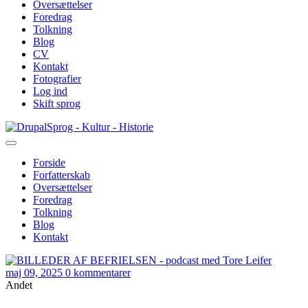
Oversættelser
Foredrag
Tolkning
Blog
CV
Kontakt
Fotografier
Log ind
Skift sprog
Gå
Sprog - Kultur - Historie
til
hovedindhold
Forside
Forfatterskab
Primær
Oversættelser
navigation
Foredrag
Tolkning
Blog
Kontakt
maj 09, 2025
0 kommentarer
Andet