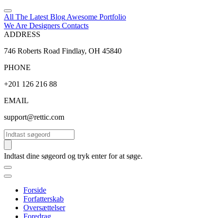
All The Latest
Blog
Awesome
Portfolio
We Are Designers
Contacts
ADDRESS
746 Roberts Road Findlay, OH 45840
PHONE
+201 126 216 88
EMAIL
support@rettic.com
Søg
Indtast dine søgeord og tryk enter for at søge.
Forside
Forfatterskab
Oversættelser
Foredrag