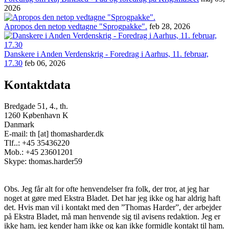
2026
Apropos den netop vedtagne "Sprogpakke".
feb 28, 2026
Danskere i Anden Verdenskrig - Foredrag i Aarhus, 11. februar,
17.30
feb 06, 2026
Kontaktdata
Bredgade 51, 4., th.
1260 København K
Danmark
E-mail: th [at] thomasharder.dk
Tlf..: +45 35436220
Mob.: +45 23601201
Skype: thomas.harder59
Obs. Jeg får alt for ofte henvendelser fra folk, der tror, at jeg har
noget at gøre med Ekstra Bladet. Det har jeg ikke og har aldrig haft
det. Hvis man vil i kontakt med den ”Thomas Harder”, der arbejder
på Ekstra Bladet, må man henvende sig til avisens redaktion. Jeg er
ikke ham, jeg kender ham ikke og kan ikke formidle kontakt til ham.