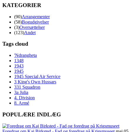
KATEGORIER
(90)
Arrangementer
(58)
Bogudgivelser
(3)
Oversættelser
(123)
Andet
Tags cloud
'Ndrangheta
1348
1943
1945
1945 Special Air Service
3 King's Own Hussars
331 Squadron
3a Julia
4. Division
8. Armé
POPULÆRE INDLÆG
Foredrag om Kaj Birksted - Fad og foredrag på Krigsmuseet
maj 05,