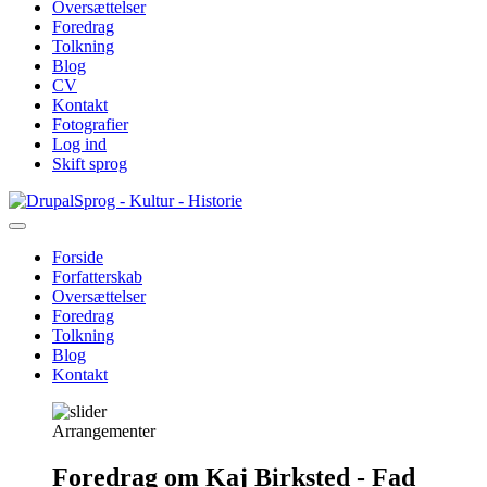
Oversættelser
Foredrag
Tolkning
Blog
CV
Kontakt
Fotografier
Log ind
Skift sprog
Gå
Sprog - Kultur - Historie
til
hovedindhold
Forside
Forfatterskab
Primær
Oversættelser
navigation
Foredrag
Tolkning
Blog
Kontakt
Arrangementer
Foredrag om Kaj Birksted - Fad