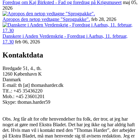
Foredrag om Kaj Birksted - Fad og foredrag på Krigsmuseet
maj 05,
2026
Apropos den netop vedtagne "Sprogpakke".
feb 28, 2026
Danskere i Anden Verdenskrig - Foredrag i Aarhus, 11. februar,
17.30
feb 06, 2026
Kontaktdata
Bredgade 51, 4., th.
1260 København K
Danmark
E-mail: th [at] thomasharder.dk
Tlf..: +45 35436220
Mob.: +45 23601201
Skype: thomas.harder59
Obs. Jeg får alt for ofte henvendelser fra folk, der tror, at jeg har
noget at gøre med Ekstra Bladet. Det har jeg ikke og har aldrig haft
det. Hvis man vil i kontakt med den ”Thomas Harder”, der arbejder
på Ekstra Bladet, må man henvende sig til avisens redaktion. Jeg er