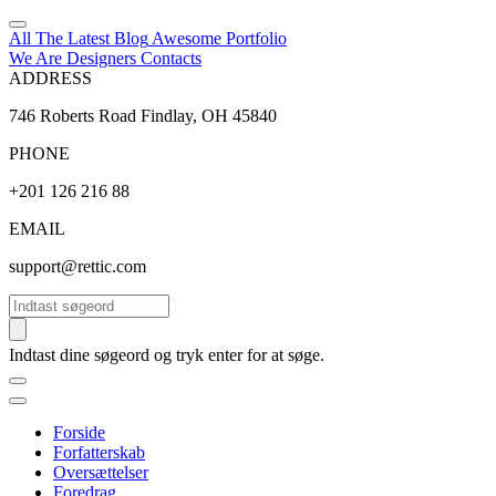
All The Latest
Blog
Awesome
Portfolio
We Are Designers
Contacts
ADDRESS
746 Roberts Road Findlay, OH 45840
PHONE
+201 126 216 88
EMAIL
support@rettic.com
Søg
Indtast dine søgeord og tryk enter for at søge.
Forside
Forfatterskab
Oversættelser
Foredrag