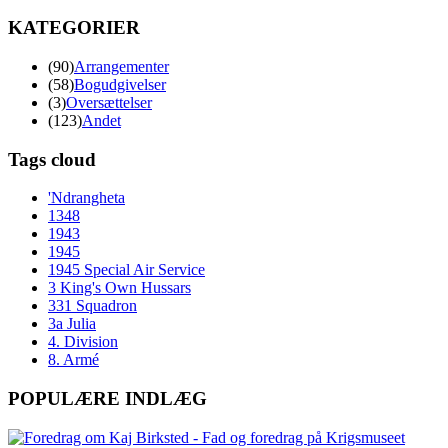
KATEGORIER
(90)
Arrangementer
(58)
Bogudgivelser
(3)
Oversættelser
(123)
Andet
Tags cloud
'Ndrangheta
1348
1943
1945
1945 Special Air Service
3 King's Own Hussars
331 Squadron
3a Julia
4. Division
8. Armé
POPULÆRE INDLÆG