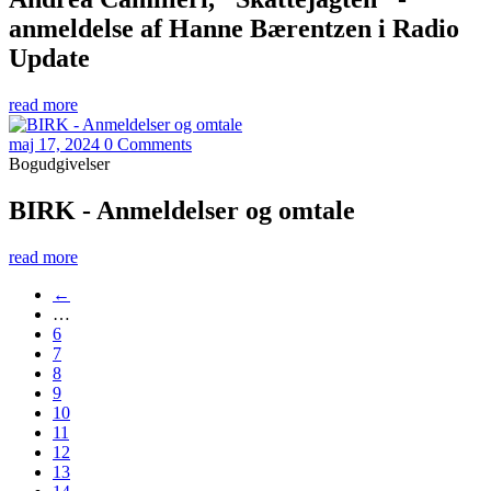
anmeldelse af Hanne Bærentzen i Radio
Update
read more
maj 17, 2024
0 Comments
Bogudgivelser
BIRK - Anmeldelser og omtale
read more
←
…
6
7
8
9
10
11
12
13