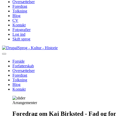
Oversættelser
Foredrag
Tolkning
Blog
CV
Kontakt
Fotografier
Log ind
Skift sprog
Gå
Sprog - Kultur - Historie
til
hovedindhold
Forside
Forfatterskab
Primær
Oversættelser
navigation
Foredrag
Tolkning
Blog
Kontakt
Arrangementer
Foredrag om Kaj Birksted - Fad og fo