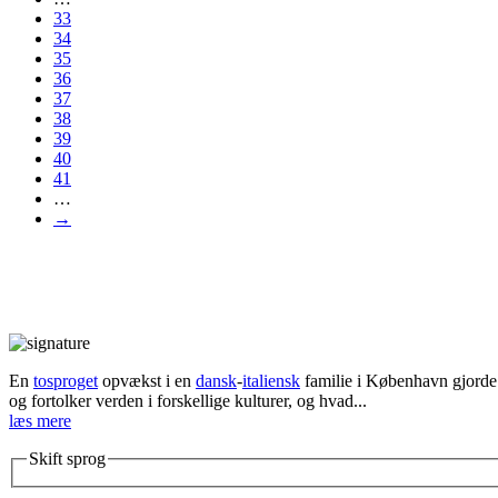
33
34
35
36
37
38
39
40
41
…
→
En
tosproget
opvækst i en
dansk
-
italiensk
familie i København gjorde d
og fortolker verden i forskellige kulturer, og hvad...
læs mere
Skift sprog