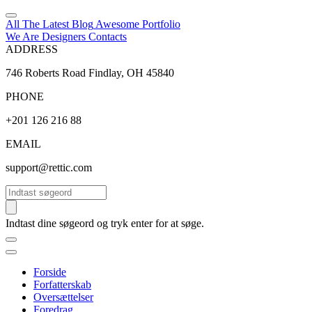
All The Latest
Blog
Awesome
Portfolio
We Are Designers
Contacts
ADDRESS
746 Roberts Road Findlay, OH 45840
PHONE
+201 126 216 88
EMAIL
support@rettic.com
Søg
Indtast dine søgeord og tryk enter for at søge.
Forside
Forfatterskab
Oversættelser
Foredrag