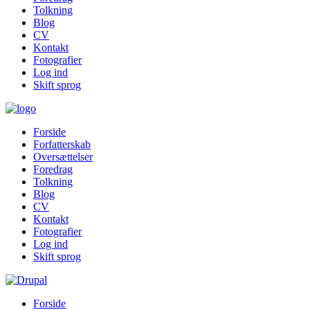
Tolkning
Blog
CV
Kontakt
Fotografier
Log ind
Skift sprog
Forside
Forfatterskab
Oversættelser
Foredrag
Tolkning
Blog
CV
Kontakt
Fotografier
Log ind
Skift sprog
Forside