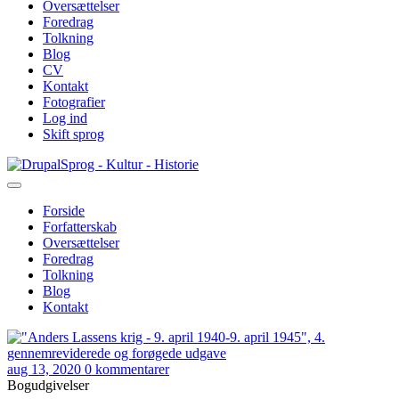
Oversættelser
Foredrag
Tolkning
Blog
CV
Kontakt
Fotografier
Log ind
Skift sprog
Gå
Sprog - Kultur - Historie
til
hovedindhold
Forside
Forfatterskab
Primær
Oversættelser
navigation
Foredrag
Tolkning
Blog
Kontakt
aug 13, 2020
0 kommentarer
Bogudgivelser