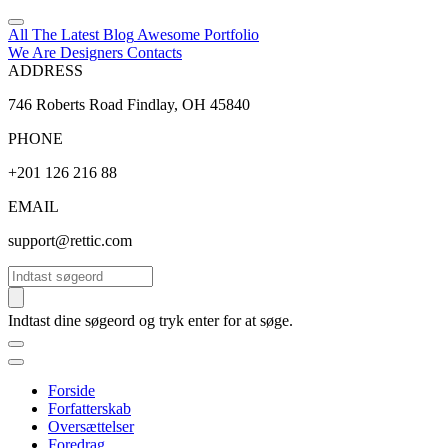
All The Latest
Blog
Awesome
Portfolio
We Are Designers
Contacts
ADDRESS
746 Roberts Road Findlay, OH 45840
PHONE
+201 126 216 88
EMAIL
support@rettic.com
Søg
Indtast dine søgeord og tryk enter for at søge.
Forside
Forfatterskab
Oversættelser
Foredrag