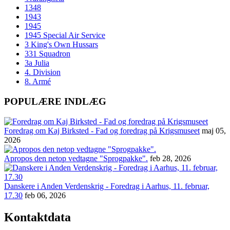
1348
1943
1945
1945 Special Air Service
3 King's Own Hussars
331 Squadron
3a Julia
4. Division
8. Armé
POPULÆRE INDLÆG
Foredrag om Kaj Birksted - Fad og foredrag på Krigsmuseet
maj 05,
2026
Apropos den netop vedtagne "Sprogpakke".
feb 28, 2026
Danskere i Anden Verdenskrig - Foredrag i Aarhus, 11. februar,
17.30
feb 06, 2026
Kontaktdata