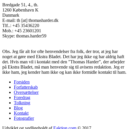
Bredgade 51, 4., th.
1260 København K
Danmark
E-mail: th [at] thomasharder.dk
Tlf..: +45 35436220
Mob.: +45 23601201
Skype: thomas.harder59
Obs. Jeg får alt for ofte henvendelser fra folk, der tror, at jeg har
noget at gøre med Ekstra Bladet. Det har jeg ikke og har aldrig haft
det. Hvis man vil i kontakt med den ”Thomas Harder”, der arbejder
på Ekstra Bladet, må man henvende sig til avisens redaktion. Jeg er
ikke ham, jeg kender ham ikke og kan ikke formidle kontakt til ham.
Forsiden
Forfatterskab
Footer
Oversættelser
menu
Foredrag
Tolkning
Blog
Kontakt
Fotografier
Udviklet og vedligeholdt af
Eaktion.com
© 2017