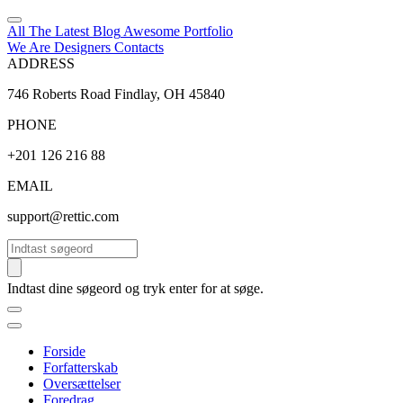
All The Latest
Blog
Awesome
Portfolio
We Are Designers
Contacts
ADDRESS
746 Roberts Road Findlay, OH 45840
PHONE
+201 126 216 88
EMAIL
support@rettic.com
Søg
Indtast dine søgeord og tryk enter for at søge.
Forside
Forfatterskab
Oversættelser
Foredrag