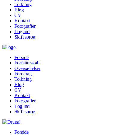
Tolkning
Blog
CV
Kontakt
Fotografier
Log ind
Skift sprog
Forside
Forfatterskab
Oversættelser
Foredrag
Tolkning
Blog
CV
Kontakt
Fotografier
Log ind
Skift sprog
Forside