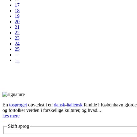
17
18
19
20
21
22
23
24
25
…
→
En
tosproget
opvækst i en
dansk
-
italiensk
familie i København gjorde d
og fortolker verden i forskellige kulturer, og hvad...
læs mere
Skift sprog