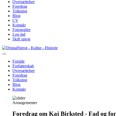
Oversættelser
Foredrag
Tolkning
Blog
CV
Kontakt
Fotografier
Log ind
Skift sprog
Gå
Sprog - Kultur - Historie
til
hovedindhold
Forside
Forfatterskab
Primær
Oversættelser
navigation
Foredrag
Tolkning
Blog
Kontakt
Arrangementer
Foredrag om Kaj Birksted - Fad og fo