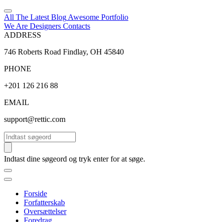
All The Latest
Blog
Awesome
Portfolio
We Are Designers
Contacts
ADDRESS
746 Roberts Road Findlay, OH 45840
PHONE
+201 126 216 88
EMAIL
support@rettic.com
Søg
Indtast dine søgeord og tryk enter for at søge.
Forside
Forfatterskab
Oversættelser
Foredrag