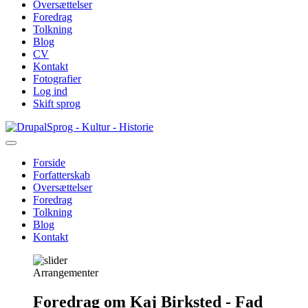
Oversættelser
Foredrag
Tolkning
Blog
CV
Kontakt
Fotografier
Log ind
Skift sprog
Gå
Sprog - Kultur - Historie
til
hovedindhold
Forside
Forfatterskab
Primær
Oversættelser
navigation
Foredrag
Tolkning
Blog
Kontakt
Arrangementer
Foredrag om Kaj Birksted - Fad