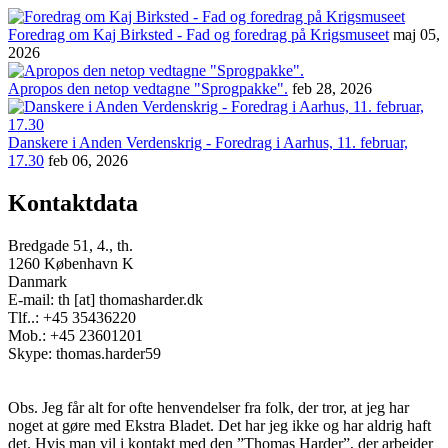
Foredrag om Kaj Birksted - Fad og foredrag på Krigsmuseet
maj 05,
2026
Apropos den netop vedtagne "Sprogpakke".
feb 28, 2026
Danskere i Anden Verdenskrig - Foredrag i Aarhus, 11. februar,
17.30
feb 06, 2026
Kontaktdata
Bredgade 51, 4., th.
1260 København K
Danmark
E-mail: th [at] thomasharder.dk
Tlf..: +45 35436220
Mob.: +45 23601201
Skype: thomas.harder59
Obs. Jeg får alt for ofte henvendelser fra folk, der tror, at jeg har
noget at gøre med Ekstra Bladet. Det har jeg ikke og har aldrig haft
det. Hvis man vil i kontakt med den ”Thomas Harder”, der arbejder