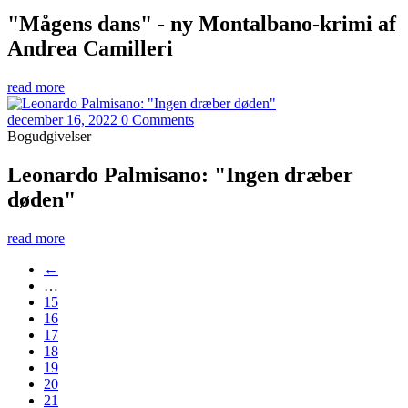
"Mågens dans" - ny Montalbano-krimi af
Andrea Camilleri
read more
december 16, 2022
0 Comments
Bogudgivelser
Leonardo Palmisano: "Ingen dræber
døden"
read more
←
…
15
16
17
18
19
20
21