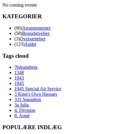
No coming events
KATEGORIER
(90)
Arrangementer
(58)
Bogudgivelser
(3)
Oversættelser
(123)
Andet
Tags cloud
'Ndrangheta
1348
1943
1945
1945 Special Air Service
3 King's Own Hussars
331 Squadron
3a Julia
4. Division
8. Armé
POPULÆRE INDLÆG