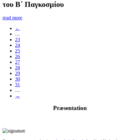
του Β΄ Παγκοσμίου
read more
←
…
23
24
25
26
27
28
29
30
31
…
→
Præsentation