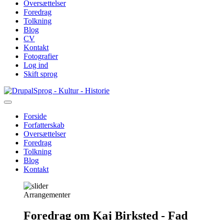
Oversættelser
Foredrag
Tolkning
Blog
CV
Kontakt
Fotografier
Log ind
Skift sprog
Gå
Sprog - Kultur - Historie
til
hovedindhold
Forside
Forfatterskab
Primær
Oversættelser
navigation
Foredrag
Tolkning
Blog
Kontakt
Arrangementer
Foredrag om Kaj Birksted - Fad