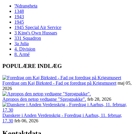
'Ndrangheta
1348
1943
1945
1945 Special Air Service
3 King's Own Hussars
331 Squadron
3a Julia
4. Division
8. Armé
POPULÆRE INDLÆG
Foredrag om Kaj Birksted - Fad og foredrag på Krigsmuseet
maj 05,
2026
Apropos den netop vedtagne "Sprogpakke".
feb 28, 2026
Danskere i Anden Verdenskrig - Foredrag i Aarhus, 11. februar,
17.30
feb 06, 2026
Kontaktdata