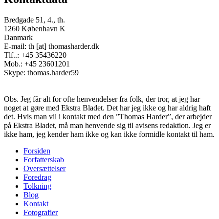
Bredgade 51, 4., th.
1260 København K
Danmark
E-mail: th [at] thomasharder.dk
Tlf..: +45 35436220
Mob.: +45 23601201
Skype: thomas.harder59
Obs. Jeg får alt for ofte henvendelser fra folk, der tror, at jeg har
noget at gøre med Ekstra Bladet. Det har jeg ikke og har aldrig haft
det. Hvis man vil i kontakt med den ”Thomas Harder”, der arbejder
på Ekstra Bladet, må man henvende sig til avisens redaktion. Jeg er
ikke ham, jeg kender ham ikke og kan ikke formidle kontakt til ham.
Forsiden
Forfatterskab
Footer
Oversættelser
menu
Foredrag
Tolkning
Blog
Kontakt
Fotografier