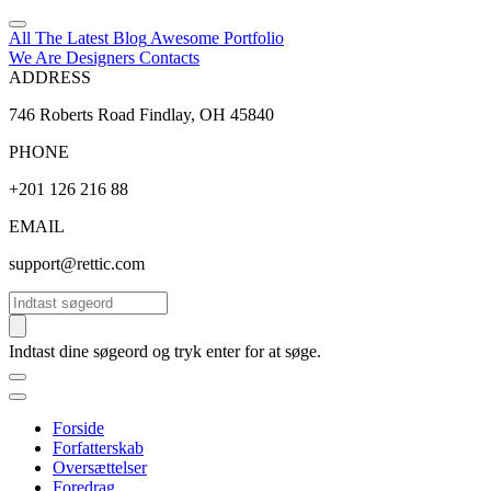
All The Latest
Blog
Awesome
Portfolio
We Are Designers
Contacts
ADDRESS
746 Roberts Road Findlay, OH 45840
PHONE
+201 126 216 88
EMAIL
support@rettic.com
Søg
Indtast dine søgeord og tryk enter for at søge.
Forside
Forfatterskab
Oversættelser
Foredrag