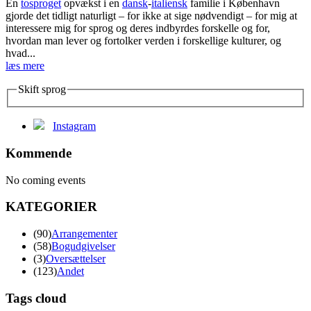
En
tosproget
opvækst i en
dansk
-
italiensk
familie i København
gjorde det tidligt naturligt – for ikke at sige nødvendigt – for mig at
interessere mig for sprog og deres indbyrdes forskelle og for,
hvordan man lever og fortolker verden i forskellige kulturer, og
hvad...
læs mere
Skift sprog
Instagram
Kommende
No coming events
KATEGORIER
(90)
Arrangementer
(58)
Bogudgivelser
(3)
Oversættelser
(123)
Andet
Tags cloud