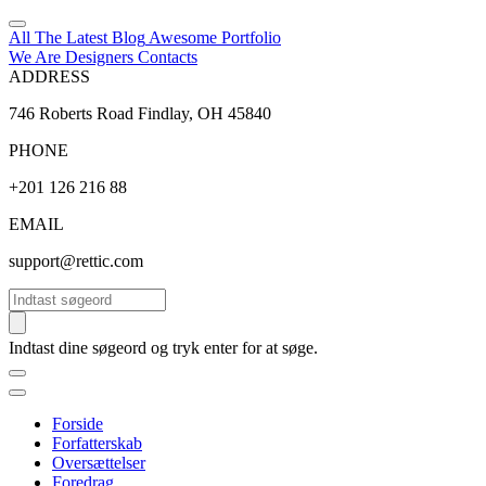
All The Latest
Blog
Awesome
Portfolio
We Are Designers
Contacts
ADDRESS
746 Roberts Road Findlay, OH 45840
PHONE
+201 126 216 88
EMAIL
support@rettic.com
Søg
Indtast dine søgeord og tryk enter for at søge.
Forside
Forfatterskab
Oversættelser
Foredrag