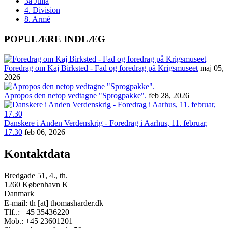
3a Julia
4. Division
8. Armé
POPULÆRE INDLÆG
Foredrag om Kaj Birksted - Fad og foredrag på Krigsmuseet
maj 05,
2026
Apropos den netop vedtagne "Sprogpakke".
feb 28, 2026
Danskere i Anden Verdenskrig - Foredrag i Aarhus, 11. februar,
17.30
feb 06, 2026
Kontaktdata
Bredgade 51, 4., th.
1260 København K
Danmark
E-mail: th [at] thomasharder.dk
Tlf..: +45 35436220
Mob.: +45 23601201