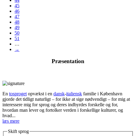
44
45
46
47
48
49
50
51
…
→
Præsentation
En
tosproget
opvækst i en
dansk
-
italiensk
familie i København
gjorde det tidligt naturligt – for ikke at sige nødvendigt – for mig at
interessere mig for sprog og deres indbyrdes forskelle og for,
hvordan man lever og fortolker verden i forskellige kulturer, og
hvad...
læs mere
Skift sprog