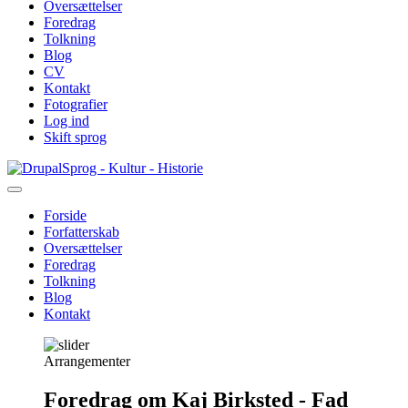
Oversættelser
Foredrag
Tolkning
Blog
CV
Kontakt
Fotografier
Log ind
Skift sprog
Gå
Sprog - Kultur - Historie
til
hovedindhold
Forside
Forfatterskab
Primær
Oversættelser
navigation
Foredrag
Tolkning
Blog
Kontakt
Arrangementer
Foredrag om Kaj Birksted - Fad