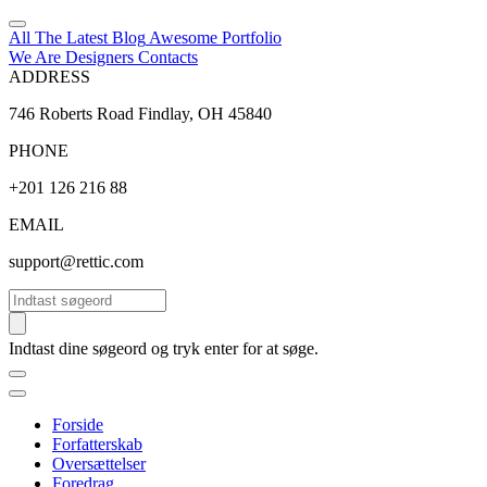
All The Latest
Blog
Awesome
Portfolio
We Are Designers
Contacts
ADDRESS
746 Roberts Road Findlay, OH 45840
PHONE
+201 126 216 88
EMAIL
support@rettic.com
Søg
Indtast dine søgeord og tryk enter for at søge.
Forside
Forfatterskab
Oversættelser
Foredrag