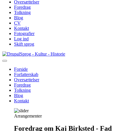
Oversættelser
Foredrag
Tolkning
Blog
CV
Kontakt
Fotografier
Log ind
Skift sprog
Gå
Sprog - Kultur - Historie
til
hovedindhold
Forside
Forfatterskab
Primær
Oversættelser
navigation
Foredrag
Tolkning
Blog
Kontakt
Arrangementer
Foredrag om Kaj Birksted - Fad