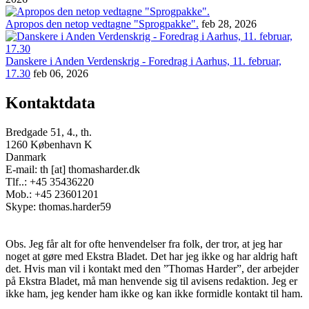
Apropos den netop vedtagne "Sprogpakke".
feb 28, 2026
Danskere i Anden Verdenskrig - Foredrag i Aarhus, 11. februar,
17.30
feb 06, 2026
Kontaktdata
Bredgade 51, 4., th.
1260 København K
Danmark
E-mail: th [at] thomasharder.dk
Tlf..: +45 35436220
Mob.: +45 23601201
Skype: thomas.harder59
Obs. Jeg får alt for ofte henvendelser fra folk, der tror, at jeg har
noget at gøre med Ekstra Bladet. Det har jeg ikke og har aldrig haft
det. Hvis man vil i kontakt med den ”Thomas Harder”, der arbejder
på Ekstra Bladet, må man henvende sig til avisens redaktion. Jeg er
ikke ham, jeg kender ham ikke og kan ikke formidle kontakt til ham.