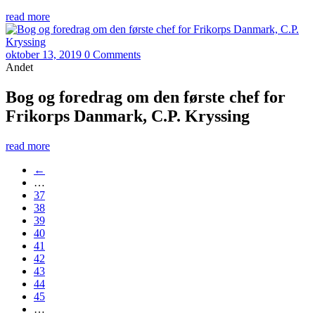
read more
oktober 13, 2019
0 Comments
Andet
Bog og foredrag om den første chef for
Frikorps Danmark, C.P. Kryssing
read more
←
…
37
38
39
40
41
42
43
44
45
…