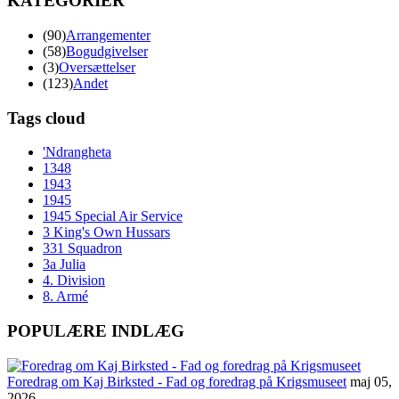
KATEGORIER
(90)
Arrangementer
(58)
Bogudgivelser
(3)
Oversættelser
(123)
Andet
Tags cloud
'Ndrangheta
1348
1943
1945
1945 Special Air Service
3 King's Own Hussars
331 Squadron
3a Julia
4. Division
8. Armé
POPULÆRE INDLÆG
Foredrag om Kaj Birksted - Fad og foredrag på Krigsmuseet
maj 05,
2026