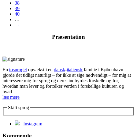
38
39
40
…
→
Præsentation
En
tosproget
opvækst i en
dansk
-
italiensk
familie i København
gjorde det tidligt naturligt – for ikke at sige nødvendigt – for mig at
interessere mig for sprog og deres indbyrdes forskelle og for,
hvordan man lever og fortolker verden i forskellige kulturer, og
hvad...
læs mere
Skift sprog
Instagram
Kommende