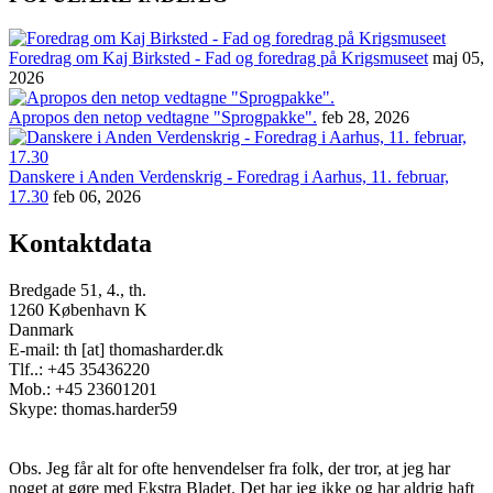
Foredrag om Kaj Birksted - Fad og foredrag på Krigsmuseet
maj 05,
2026
Apropos den netop vedtagne "Sprogpakke".
feb 28, 2026
Danskere i Anden Verdenskrig - Foredrag i Aarhus, 11. februar,
17.30
feb 06, 2026
Kontaktdata
Bredgade 51, 4., th.
1260 København K
Danmark
E-mail: th [at] thomasharder.dk
Tlf..: +45 35436220
Mob.: +45 23601201
Skype: thomas.harder59
Obs. Jeg får alt for ofte henvendelser fra folk, der tror, at jeg har
noget at gøre med Ekstra Bladet. Det har jeg ikke og har aldrig haft