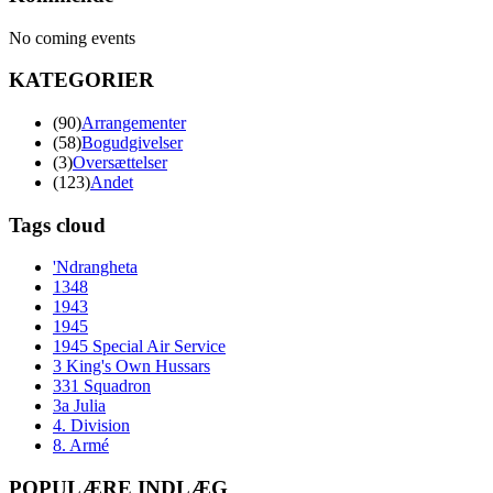
No coming events
KATEGORIER
(90)
Arrangementer
(58)
Bogudgivelser
(3)
Oversættelser
(123)
Andet
Tags cloud
'Ndrangheta
1348
1943
1945
1945 Special Air Service
3 King's Own Hussars
331 Squadron
3a Julia
4. Division
8. Armé
POPULÆRE INDLÆG