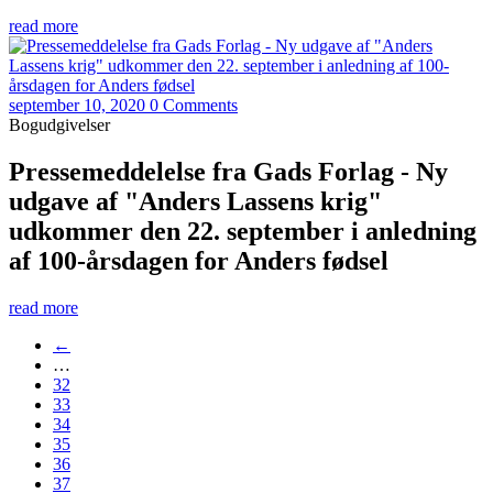
read more
september 10, 2020
0 Comments
Bogudgivelser
Pressemeddelelse fra Gads Forlag - Ny
udgave af "Anders Lassens krig"
udkommer den 22. september i anledning
af 100-årsdagen for Anders fødsel
read more
←
…
32
33
34
35
36
37