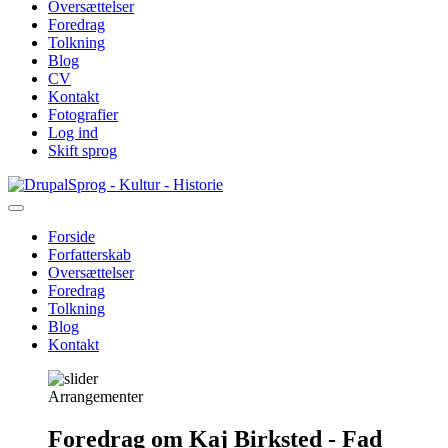
Oversættelser
Foredrag
Tolkning
Blog
CV
Kontakt
Fotografier
Log ind
Skift sprog
Gå
Sprog - Kultur - Historie
til
hovedindhold
Forside
Forfatterskab
Primær
Oversættelser
navigation
Foredrag
Tolkning
Blog
Kontakt
Arrangementer
Foredrag om Kaj Birksted - Fad