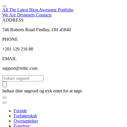
All The Latest
Blog
Awesome
Portfolio
We Are Designers
Contacts
ADDRESS
746 Roberts Road Findlay, OH 45840
PHONE
+201 126 216 88
EMAIL
support@rettic.com
Søg
Indtast dine søgeord og tryk enter for at søge.
Forside
Forfatterskab
Oversættelser
Foredrag