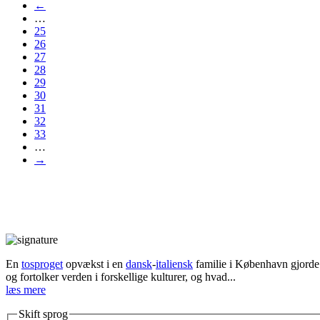
←
…
25
26
27
28
29
30
31
32
33
…
→
En
tosproget
opvækst i en
dansk
-
italiensk
familie i København gjorde d
og fortolker verden i forskellige kulturer, og hvad...
læs mere
Skift sprog