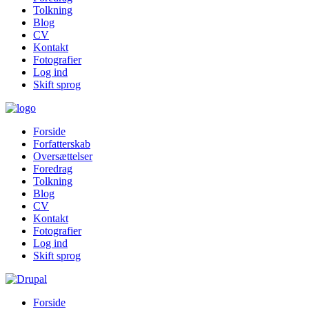
Tolkning
Blog
CV
Kontakt
Fotografier
Log ind
Skift sprog
Forside
Forfatterskab
Oversættelser
Foredrag
Tolkning
Blog
CV
Kontakt
Fotografier
Log ind
Skift sprog
Forside