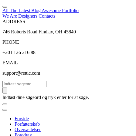
All The Latest
Blog
Awesome
Portfolio
We Are Designers
Contacts
ADDRESS
746 Roberts Road Findlay, OH 45840
PHONE
+201 126 216 88
EMAIL
support@rettic.com
Søg
Indtast dine søgeord og tryk enter for at søge.
Forside
Forfatterskab
Oversættelser
Foredrag