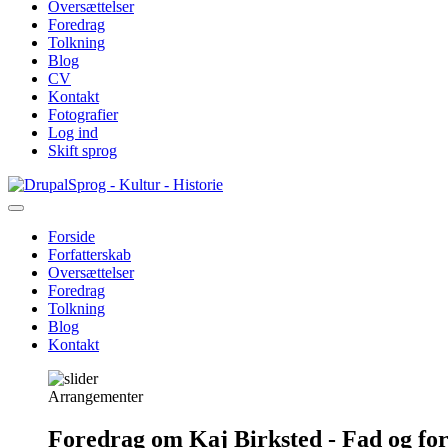
Oversættelser
Foredrag
Tolkning
Blog
CV
Kontakt
Fotografier
Log ind
Skift sprog
Gå
Sprog - Kultur - Historie
til
hovedindhold
Forside
Forfatterskab
Primær
Oversættelser
navigation
Foredrag
Tolkning
Blog
Kontakt
Arrangementer
Foredrag om Kaj Birksted - Fad og fo