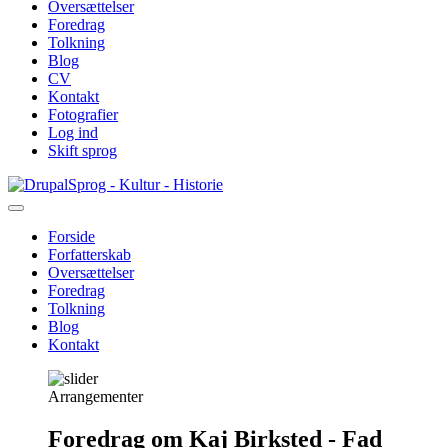
Oversættelser
Foredrag
Tolkning
Blog
CV
Kontakt
Fotografier
Log ind
Skift sprog
Gå
Sprog - Kultur - Historie
til
hovedindhold
Forside
Forfatterskab
Primær
Oversættelser
navigation
Foredrag
Tolkning
Blog
Kontakt
Arrangementer
Foredrag om Kaj Birksted - Fad