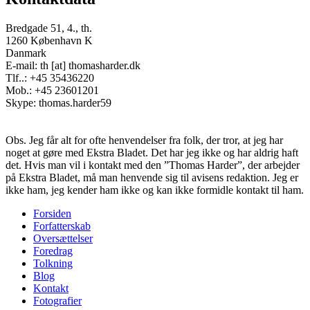
Bredgade 51, 4., th.
1260 København K
Danmark
E-mail: th [at] thomasharder.dk
Tlf..: +45 35436220
Mob.: +45 23601201
Skype: thomas.harder59
Obs. Jeg får alt for ofte henvendelser fra folk, der tror, at jeg har
noget at gøre med Ekstra Bladet. Det har jeg ikke og har aldrig haft
det. Hvis man vil i kontakt med den ”Thomas Harder”, der arbejder
på Ekstra Bladet, må man henvende sig til avisens redaktion. Jeg er
ikke ham, jeg kender ham ikke og kan ikke formidle kontakt til ham.
Forsiden
Forfatterskab
Footer
Oversættelser
menu
Foredrag
Tolkning
Blog
Kontakt
Fotografier