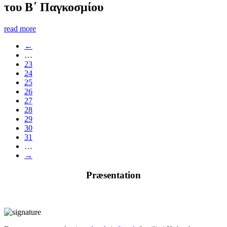
του Β΄ Παγκοσμίου
read more
←
…
23
24
25
26
27
28
29
30
31
…
→
Præsentation