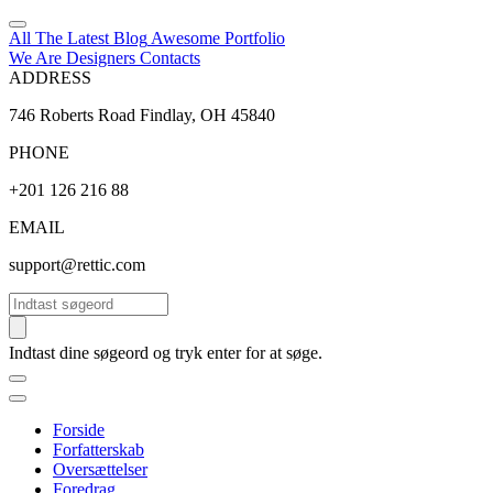
All The Latest
Blog
Awesome
Portfolio
We Are Designers
Contacts
ADDRESS
746 Roberts Road Findlay, OH 45840
PHONE
+201 126 216 88
EMAIL
support@rettic.com
Søg
Indtast dine søgeord og tryk enter for at søge.
Forside
Forfatterskab
Oversættelser
Foredrag