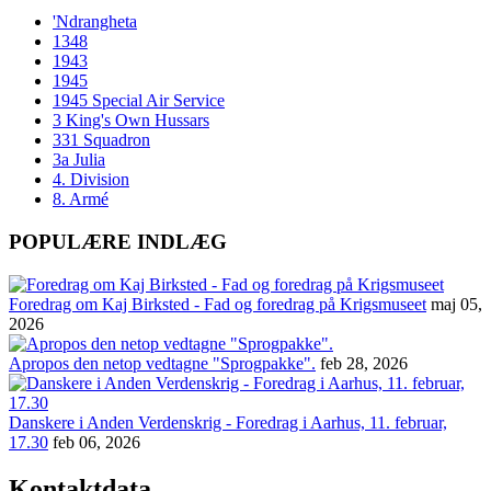
'Ndrangheta
1348
1943
1945
1945 Special Air Service
3 King's Own Hussars
331 Squadron
3a Julia
4. Division
8. Armé
POPULÆRE INDLÆG
Foredrag om Kaj Birksted - Fad og foredrag på Krigsmuseet
maj 05,
2026
Apropos den netop vedtagne "Sprogpakke".
feb 28, 2026
Danskere i Anden Verdenskrig - Foredrag i Aarhus, 11. februar,
17.30
feb 06, 2026
Kontaktdata