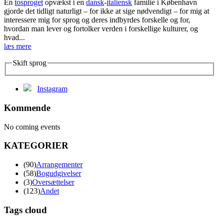
En
tosproget
opvækst i en
dansk
-
italiensk
familie i København
gjorde det tidligt naturligt – for ikke at sige nødvendigt – for mig at
interessere mig for sprog og deres indbyrdes forskelle og for,
hvordan man lever og fortolker verden i forskellige kulturer, og
hvad...
læs mere
Skift sprog
Instagram
Kommende
No coming events
KATEGORIER
(90)
Arrangementer
(58)
Bogudgivelser
(3)
Oversættelser
(123)
Andet
Tags cloud