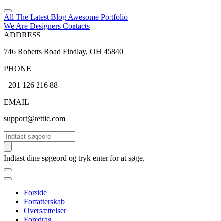
All The Latest
Blog
Awesome
Portfolio
We Are Designers
Contacts
ADDRESS
746 Roberts Road Findlay, OH 45840
PHONE
+201 126 216 88
EMAIL
support@rettic.com
Søg
Indtast dine søgeord og tryk enter for at søge.
Forside
Forfatterskab
Oversættelser
Foredrag