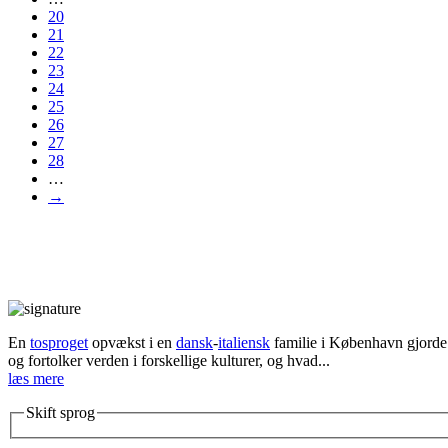
20
21
22
23
24
25
26
27
28
…
→
En
tosproget
opvækst i en
dansk
-
italiensk
familie i København gjorde d
og fortolker verden i forskellige kulturer, og hvad...
læs mere
Skift sprog