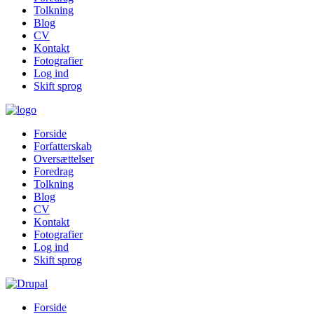
Tolkning
Blog
CV
Kontakt
Fotografier
Log ind
Skift sprog
Forside
Forfatterskab
Oversættelser
Foredrag
Tolkning
Blog
CV
Kontakt
Fotografier
Log ind
Skift sprog
Forside