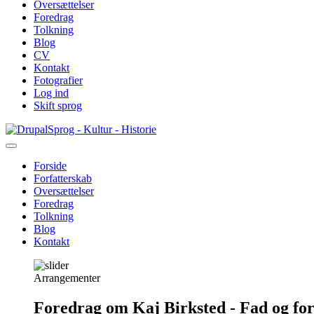
Oversættelser
Foredrag
Tolkning
Blog
CV
Kontakt
Fotografier
Log ind
Skift sprog
Gå
Sprog - Kultur - Historie
til
hovedindhold
Forside
Forfatterskab
Primær
Oversættelser
navigation
Foredrag
Tolkning
Blog
Kontakt
Arrangementer
Foredrag om Kaj Birksted - Fad og fo