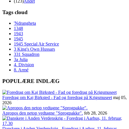
(123)
Andet
Tags cloud
'Ndrangheta
1348
1943
1945
1945 Special Air Service
3 King's Own Hussars
331 Squadron
3a Julia
4. Division
8. Armé
POPULÆRE INDLÆG
Foredrag om Kaj Birksted - Fad og foredrag på Krigsmuseet
maj 05,
2026
Apropos den netop vedtagne "Sprogpakke".
feb 28, 2026
Danskere i Anden Verdenskrig - Foredrag i Aarhus, 11. februar,