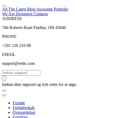
All The Latest
Blog
Awesome
Portfolio
We Are Designers
Contacts
ADDRESS
746 Roberts Road Findlay, OH 45840
PHONE
+201 126 216 88
EMAIL
support@rettic.com
Søg
Indtast dine søgeord og tryk enter for at søge.
Forside
Forfatterskab
Oversættelser
Foredrag