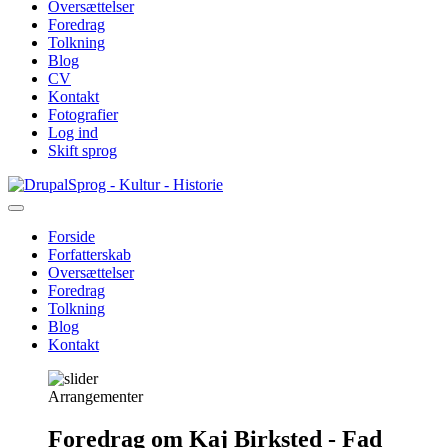
Oversættelser
Foredrag
Tolkning
Blog
CV
Kontakt
Fotografier
Log ind
Skift sprog
Gå
Sprog - Kultur - Historie
til
hovedindhold
Forside
Forfatterskab
Primær
Oversættelser
navigation
Foredrag
Tolkning
Blog
Kontakt
Arrangementer
Foredrag om Kaj Birksted - Fad