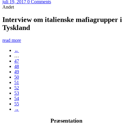
juli 19, 2017
0 Comments
Andet
Interview om italienske mafiagrupper i
Tyskland
read more
←
…
47
48
49
50
51
52
53
54
55
→
Præsentation