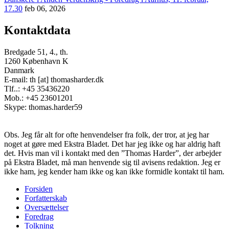
17.30
feb 06, 2026
Kontaktdata
Bredgade 51, 4., th.
1260 København K
Danmark
E-mail: th [at] thomasharder.dk
Tlf..: +45 35436220
Mob.: +45 23601201
Skype: thomas.harder59
Obs. Jeg får alt for ofte henvendelser fra folk, der tror, at jeg har
noget at gøre med Ekstra Bladet. Det har jeg ikke og har aldrig haft
det. Hvis man vil i kontakt med den ”Thomas Harder”, der arbejder
på Ekstra Bladet, må man henvende sig til avisens redaktion. Jeg er
ikke ham, jeg kender ham ikke og kan ikke formidle kontakt til ham.
Forsiden
Forfatterskab
Footer
Oversættelser
menu
Foredrag
Tolkning